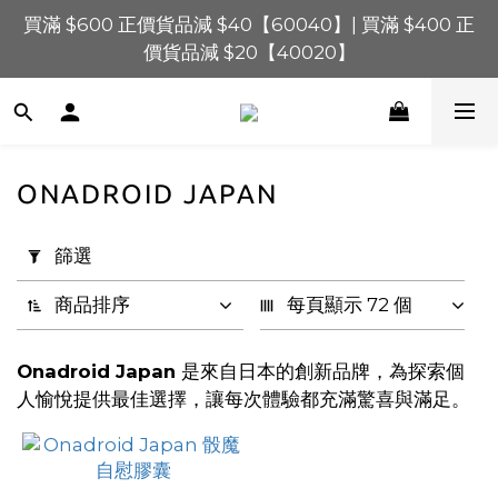
買滿 $600 正價貨品減 $40【60040】| 買滿 $400 正
買滿 $1,200 正價貨品減 $120【1200120】| 買滿 
$900 正價貨品減 $80！【90080】
價貨品減 $20【40020】
📢 系統維護通知 – SHOPLINE Payments FPS將於 
2026 年 8 月 9 日（日）凌晨 01:00 至 11:00 暫停交易 
買滿 $1,200 正價貨品減 $120【1200120】| 買滿 
ONADROID JAPAN
$900 正價貨品減 $80！【90080】
套
用
篩選
篩
選
商品排序
每頁顯示 72 個
(0/20)
Onadroid Japan
是來自日本的創新品牌，為探索個
價格
人愉悅提供最佳選擇，讓每次體驗都充滿驚喜與滿足。
(HK$)
~