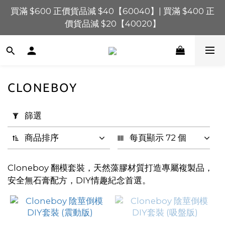
買滿 $600 正價貨品減 $40【60040】| 買滿 $400 正
買滿 $1,200 正價貨品減 $120【1200120】| 買滿 
$900 正價貨品減 $80！【90080】
價貨品減 $20【40020】
📢 系統維護通知 – SHOPLINE Payments FPS將於 
2026 年 8 月 9 日（日）凌晨 01:00 至 11:00 暫停交易 
買滿 $1,200 正價貨品減 $120【1200120】| 買滿 
CLONEBOY
$900 正價貨品減 $80！【90080】
套
用
篩選
篩
選
商品排序
每頁顯示 72 個
(0/20)
Cloneboy 翻模套裝，天然藻膠材質打造專屬複製品，
價格
安全無石膏配方，DIY情趣紀念首選。
(HK$)
~