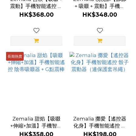
震動】手機智能遙控 陰
+ 吸啜 + 震動】手機智
蒂吸啜器 震蛋 套裝
能遙控 陰蒂吸啜器 震蛋
HK$368.00
HK$348.00
長期熱賣
Zemalia 甜焰【吸啜
Zemalia 擲愛【遙控器
+伸縮+加溫】手機智能
化身】手機智能遙控 骰
遙控 陰蒂吸啜器 + G點
子震動器（連保護套吊
HK$358.00
HK$198.00