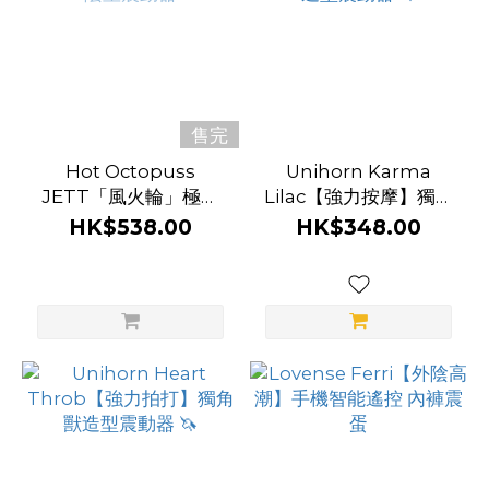
(3)
仿
指
擺
售完
動
(1)
Hot Octopuss
Unihorn Karma
JETT「風火輪」極強
Lilac【強力按摩】獨角
伸
震力陰莖震動器
獸造型震動器 🦄
HK$538.00
HK$348.00
縮
抽
插
(1)
電
動
飛
機