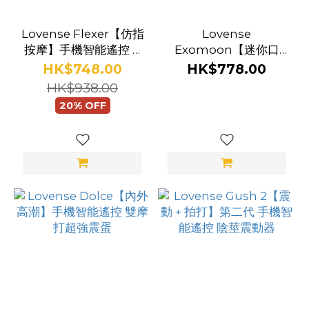
壓
(1)
Lovense Flexer【仿指
Lovense
按摩】手機智能遙控 G
Exomoon【迷你口
震
點震動器
紅】手機智能遙控 強力
HK$748.00
HK$778.00
動
子彈震動器
HK$938.00
(5)
20% OFF
顏
色
黑
色
(37)
粉
紅
色
(24)