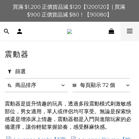
$900 正價貨品減 $80！【90080】
買滿 $1,200 正價貨品減 $120【1200120】| 買滿 
$900 正價貨品減 $80！【90080】
買滿 $600 正價貨品減 $40【60040】| 買滿 $400 正
價貨品減 $20【40020】
📢 系統維護通知 – SHOPLINE Payments FPS將於 
2026 年 8 月 9 日（日）凌晨 01:00 至 11:00 暫停交易 
震動器
套
買滿 $1,200 正價貨品減 $120【1200120】| 買滿 
用
$900 正價貨品減 $80！【90080】
篩選
篩
選
商品排序
每頁顯示 72 個
(0/20)
震動器是提升情趣的玩具，透過多段震動模式刺激敏感
價格
部位，男女適用，單人或伴侶均可享受。無論是探索快
(HK$)
感還是增添床上情趣，震動器都是入門與進階玩家的必
備選擇，讓你輕鬆掌握節奏，感受酥麻快感。
~