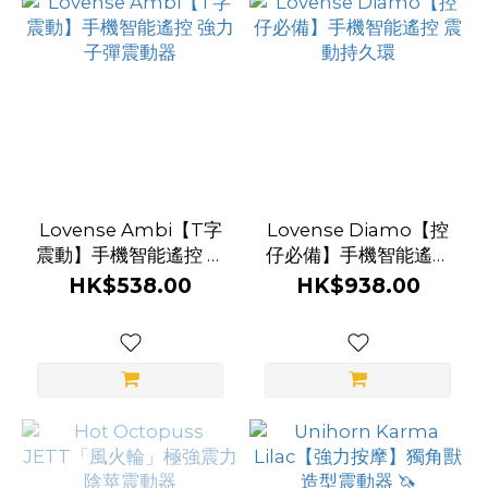
前
列
腺
玩
具
功
Lovense Ambi【T字
Lovense Diamo【控
震動】手機智能遙控 強
能
仔必備】手機智能遙控
力子彈震動器
震動持久環
HK$538.00
HK$938.00
非
電
動
(7)
震
動