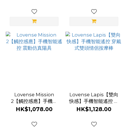
寸
中
碼
(1)
品
牌
Satisfyer
(34)
Hatopla
(32)
Lovense Mission
Lovense Lapis【雙向
2【觸控感應】手機智
快感】手機智能遙控 穿
Lovense
能遙控 震動仿真陽具
戴式雙頭情侶按摩棒
HK$1,078.00
HK$1,128.00
(21)
Svakom