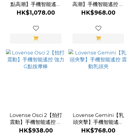
藍
點高潮】手機智能遙控
高潮】手機智能遙控 超
色
超強震蛋
強震蛋
HK$1,078.00
HK$968.00
(7)
櫻
桃
色
(4)
海
藍
色
(4)
看
更
Lovense Osci 2【拍打
Lovense Gemini【乳
多
震動】手機智能遙控 強
頭夾擊】手機智能遙控
力G點按摩棒
震動乳頭夾
HK$938.00
HK$768.00
尺