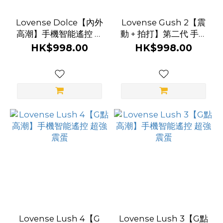
紫
Lovense Dolce【內外
Lovense Gush 2【震
色
高潮】手機智能遙控 雙
動 + 拍打】第二代 手機
(11)
摩打超強震蛋
智能遙控 陰莖震動器
HK$998.00
HK$998.00
玫
瑰
金
(8)
深
紫
色
(7)
白
色
(7)
Lovense Lush 4【G
Lovense Lush 3【G點