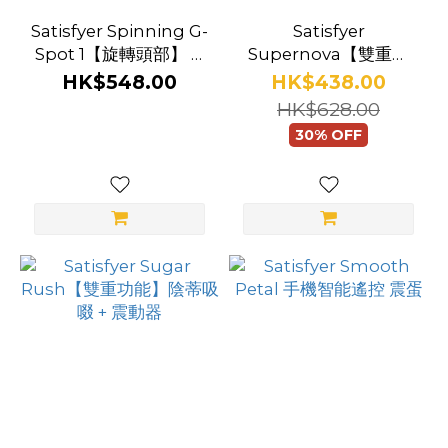
Satisfyer Spinning G-
Satisfyer
Spot 1【旋轉頭部】 G
Supernova【雙重功
點震棒
能】陰蒂吸啜 + G點震
HK$548.00
HK$438.00
動器
HK$628.00
30% OFF