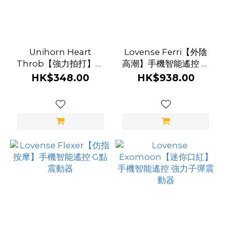
杯
功
能
Unihorn Heart
Lovense Ferri【外陰
穿
Throb【強力拍打】獨
高潮】手機智能遙控 內
戴
角獸造型震動器 🦄
褲震蛋
HK$348.00
HK$938.00
式
(2)
App
遙控
(3)
貫
通
型
(2)
擠