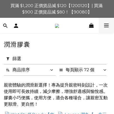
買滿 $1,200 正價貨品減 $120【1200120】| 買滿 
買滿 $1,200 正價貨品減 $120【1200120】| 買滿 
$900 正價貨品減 $80！【90080】
$900 正價貨品減 $80！【90080】
買滿 $600 正價貨品減 $40【60040】| 買滿 $400 正
價貨品減 $20【40020】
📢 系統維護通知 – SHOPLINE Payments FPS將於 
潤滑膠囊
2026 年 8 月 9 日（日）凌晨 01:00 至 11:00 暫停交易 
套
用
篩選
買滿 $1,200 正價貨品減 $120【1200120】| 買滿 
篩
$900 正價貨品減 $80！【90080】
選
商品排序
每頁顯示 72 個
(0/20)
親密體驗的潤滑新選擇！專為提升親密時刻設計，一次
價格
使用即可長效持續，減少摩擦，增強舒適感與愉悅感。
(HK$)
膠囊小巧便攜，使用方便，適合各種場合，讓親密互動
更順滑、更自然！
~