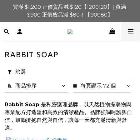
買滿 $1,200 正價貨品減 $120【1200120】| 買滿 
買滿 $1,200 正價貨品減 $120【1200120】| 買滿 
$900 正價貨品減 $80！【90080】
$900 正價貨品減 $80！【90080】
買滿 $600 正價貨品減 $40【60040】| 買滿 $400 正
價貨品減 $20【40020】
📢 系統維護通知 – SHOPLINE Payments FPS將於 
RABBIT SOAP
2026 年 8 月 9 日（日）凌晨 01:00 至 11:00 暫停交易 
套
用
篩選
買滿 $1,200 正價貨品減 $120【1200120】| 買滿 
篩
$900 正價貨品減 $80！【90080】
選
商品排序
每頁顯示 72 個
(0/20)
Rabbit Soap
是私密護理品牌，以天然植物提取物與
價格
專業配方打造溫和高效的清潔產品。品牌強調呵護與自
(HK$)
信，鼓勵擁抱自然與自信，讓每一天都充滿清新與舒
適。
~