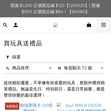
買滿 $1,200 正價貨品減 $120【1200120】| 買滿 
買滿 $1,200 正價貨品減 $120【1200120】| 買滿 
$900 正價貨品減 $80！【90080】
$900 正價貨品減 $80！【90080】
買滿 $600 正價貨品減 $40【60040】| 買滿 $400 正
價貨品減 $20【40020】
📢 系統維護通知 – SHOPLINE Payments FPS將於 
買玩具送禮品
2026 年 8 月 9 日（日）凌晨 01:00 至 11:00 暫停交易 
套
用
篩選
買滿 $1,200 正價貨品減 $120【1200120】| 買滿 
篩
$900 正價貨品減 $80！【90080】
選
商品排序
每頁顯示 72 個
(0/20)
提供精彩優惠，不單擁有你喜愛的玩具，更額外獲得精
價格
美禮品。無論是生日、特別節日，還是日常娛樂，都是
(HK$)
雙倍快樂的最佳選擇！
免費贈品
~