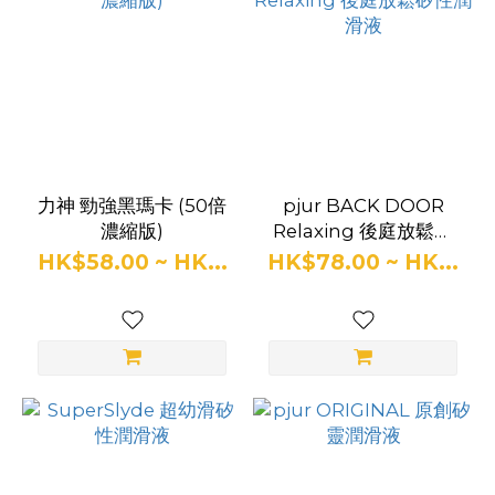
顏
色
亮
粉
力神 勁強黑瑪卡 (50倍
pjur BACK DOOR
紅
濃縮版)
Relaxing 後庭放鬆矽
色
性潤滑液
HK$58.00 ~ HK...
HK$78.00 ~ HK...
(1)
粉
色
(1)
芭
蕾
舞