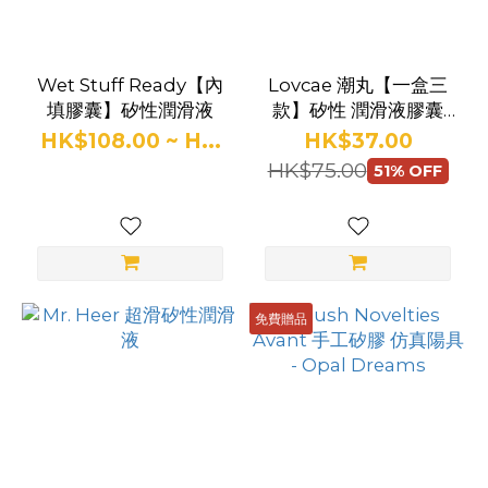
(1)
Lovcae
Wet Stuff Ready【內
Lovcae 潮丸【一盒三
(1)
填膠囊】矽性潤滑液
款】矽性 潤滑液膠囊
【臨期產品】
HK$108.00 ~ H...
HK$37.00
Mr
HK$75.00
Heer
51% OFF
荷爾
先生
(1)
SuperSlyde
免費贈品
(1)
Wet
Stuff
(1)