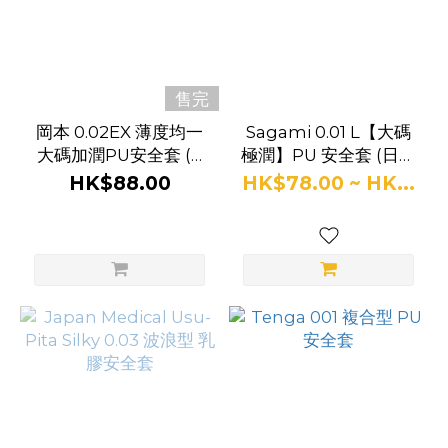
(1)
Tenga
(1)
售完
安
岡本 0.02EX 薄度均一
Sagami 0.01 L【大碼
大碼加潤PU安全套 (6
極潤】PU 安全套 (日本
全
片裝) (日本版)
版)
HK$88.00
HK$78.00 ~ HK...
套
闊
度
(含
±誤
差)
61
毫
米
(1)