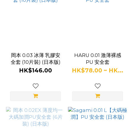
品
牌
Okamoto
岡本 (17)
岡本 0.03 冰薄 乳膠安
HARU 0.01 激薄裸感
全套 (10片裝) (日本版)
Sagami
PU 安全套
HK$146.00
HK$78.00 ~ HK...
(8)
HARU
(2)
JEX
(1)
Japan
Medical