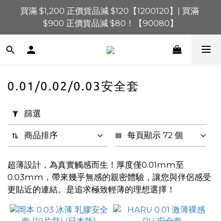
買滿 $1,200 正價貨品減 $120【1200120】| 買滿 
買滿 $1,200 正價貨品減 $120【1200120】| 買滿 
$900 正價貨品減 $80！【90080】
$900 正價貨品減 $80！【90080】
買滿 $600 正價貨品減 $40【60040】| 買滿 $400 正
價貨品減 $20【40020】
📢 系統維護通知 – SHOPLINE Payments FPS將於 
0.01/0.02/0.03安全套
2026 年 8 月 9 日（日）凌晨 01:00 至 11:00 暫停交易 
套
用
篩選
買滿 $1,200 正價貨品減 $120【1200120】| 買滿 
篩
$900 正價貨品減 $80！【90080】
選
商品排序
每頁顯示 72 個
(0/20)
超薄設計，為真實觸感而生！厚度僅0.01mm至
價格
0.03mm，帶來幾乎無感的親密體驗，讓您與伴侶感受
(HK$)
更貼近的連結。是追求極致輕薄的理想選擇！
~