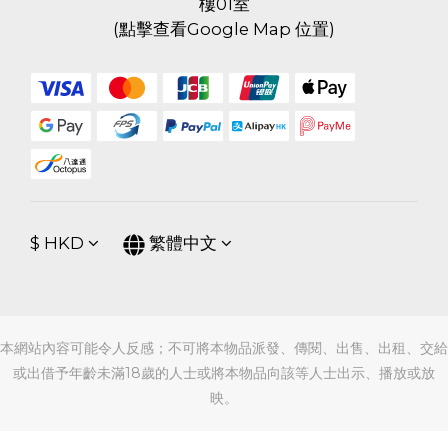
樓01室
(
點擊查看Google Map 位置
)
$
HKD
繁體中文
本網站內容可能令人反感；不可將本物品派發、傳閱、出售、出租、交給
或出借予年齡未滿18歲的人士或將本物品向該等人士出示、播放或放
映。