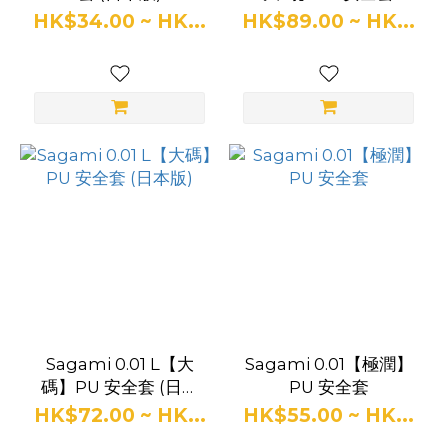
HK$34.00 ~ HK...
HK$89.00 ~ HK...
Sagami 0.01 L【大
Sagami 0.01【極潤】
碼】PU 安全套 (日本
PU 安全套
版)
HK$72.00 ~ HK...
HK$55.00 ~ HK...