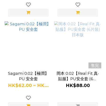
售完
Sagami 0.02【極潤】
岡本 0.02【Real Fit 真‧
PU 安全套
貼服】PU安全套 (6片
裝) 日本版
HK$62.00 ~ HK...
HK$88.00