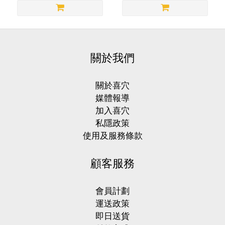
關於我們
關於喜穴
媒體報導
加入喜穴
私隱政策
使用及服務條款
顧客服務
會員計劃
運送政策
即日送貨