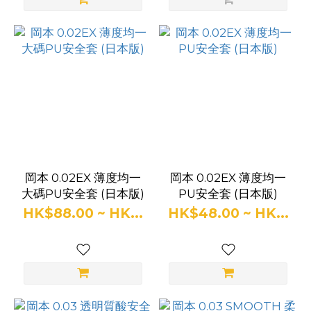
岡本 0.02EX 薄度均一
岡本 0.02EX 薄度均一
大碼PU安全套 (日本版)
PU安全套 (日本版)
HK$88.00 ~ HK...
HK$48.00 ~ HK...