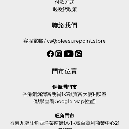
付款方式
退換貨政策
聯絡我們
客服電郵 / cs@pleasurepoint.store
門市位置
銅鑼灣門市
香港銅鑼灣富明街1-5號寶富大廈1樓J室
(
點擊查看Google Map位置
)
旺角門市
香港九龍旺角西洋菜南街1A-1K號百寶利商業中心21