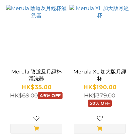
顏
色
狐
狸
橙
(2)
Merula 陰道及月經杯
Merula XL 加大版月經
灌洗器
杯
草
HK$35.00
HK$190.00
莓
HK$69.00
HK$379.00
49% OFF
(2)
50% OFF
魅
影
黑
(2)