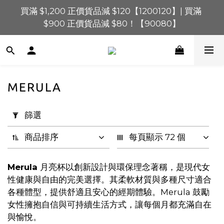
買滿 $1,200 正價貨品減 $120【1200120】| 買滿 
買滿 $1,200 正價貨品減 $120【1200120】| 買滿 
$900 正價貨品減 $80！【90080】
$900 正價貨品減 $80！【90080】
買滿 $600 正價貨品減 $40【60040】| 買滿 $400 正
價貨品減 $20【40020】
📢 系統維護通知 – SHOPLINE Payments FPS將於 
MERULA
2026 年 8 月 9 日（日）凌晨 01:00 至 11:00 暫停交易 
套
用
篩選
買滿 $1,200 正價貨品減 $120【1200120】| 買滿 
篩
$900 正價貨品減 $80！【90080】
選
商品排序
每頁顯示 72 個
(0/20)
Merula
月亮杯以創新設計與環保理念著稱，是現代女
價格
性健康與自由的完美選擇。其柔軟材質與多種尺寸適合
(HK$)
各種體型，提供舒適且安心的經期體驗。Merula 鼓勵
女性擁抱自信與可持續生活方式，讓每個月都充滿自在
與愉悅。
~