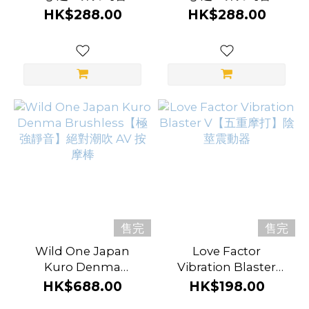
刺激】震動持久環 - 標
刺激】震動持久環 - 軟
HK$288.00
HK$288.00
準版
版
顏
色
粉
紅
色
(5)
黑
色
(5)
售完
售完
海
藍
Wild One Japan
Love Factor
色
Kuro Denma
Vibration Blaster
Brushless【極強靜
V【五重摩打】陰莖震
(2)
HK$688.00
HK$198.00
音】絕對潮吹 AV 按摩
動器