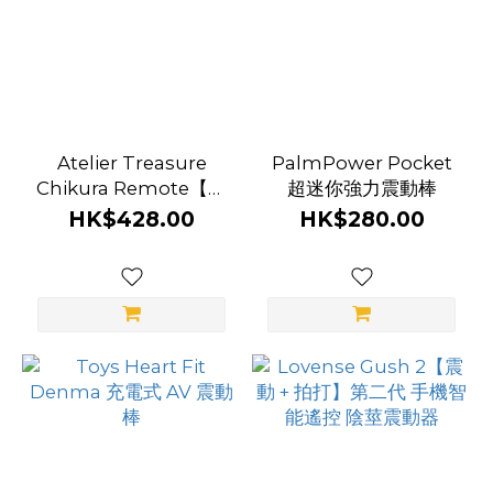
Satisfyer
(4)
T
best
(4)
Atelier Treasure
PalmPower Pocket
Svakom
Chikura Remote【小
超迷你強力震動棒
(3)
櫻花】無線遙控 乳頭震
HK$428.00
HK$280.00
動夾
We-
vibe
(3)
看
更
多