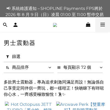
📢 系統維護通知 – SHOPLINE Payments FPS將於 
買滿 $1,200 正價貨品減 $120【1200120】| 買滿 
2026 年 8 月 9 日（日）凌晨 01:00 至 11:00 暫停交易 
$900 正價貨品減 $80！【90080】
買滿 $1,200 正價貨品減 $120【1200120】| 買滿 
$900 正價貨品減 $80！【90080】
男士震動器
套
用
篩選
篩
選
商品排序
每頁顯示 72 個
(0/20)
多款男士震動器，專為追求刺激同滿足而設！無論係自
價格
己享受定同伴侶一齊玩，都一樣咁正！快啲睇下有咩啱
(HK$)
你心水，一齊感受極致愉悅！🕺✨
~