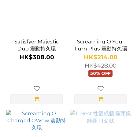
Satisfyer Majestic
Screaming O You-
Duo 震動持久環
Turn Plus 震動持久環
HK$308.00
HK$214.00
HK$428.00
50% OFF