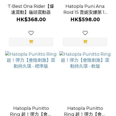
吸
T-Best Ona Rider【爆
Hatopla Puni Ana
速震動】龜頭震動器
啜
Roid 15 普妮安娜第 15
代【伸縮抽插】震動自
HK$368.00
HK$598.00
(1)
慰器
抽
插
(1)
旋
轉
(1)
震
動
(6)
看
Hatopla Punitto
Hatopla Punitto
更
Ring 超！彈力【會陰
Ring 超！彈力【會陰
多