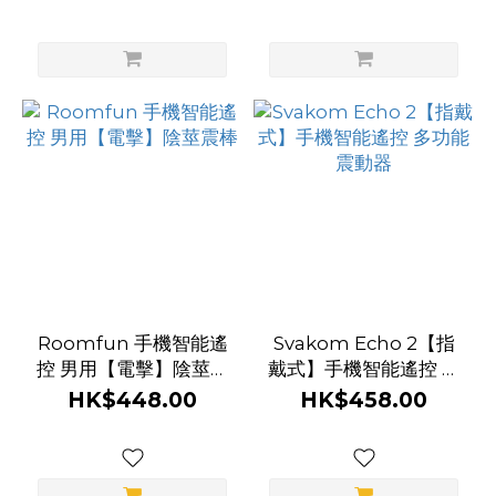
紫
棒
色
(2)
象
牙
白
(2)
黑
曜
石
(2)
Roomfun 手機智能遙
Svakom Echo 2【指
控 男用【電擊】陰莖震
戴式】手機智能遙控 多
亮
棒
功能震動器
HK$448.00
HK$458.00
粉
紅
(1)