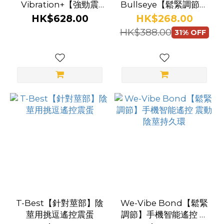
Vibration+【強勁震
Bullseye【鬆緊調節】
動】手機智能遙控 陰莖
手機智能遙控 震動持久
HK$628.00
HK$268.00
震動器
環
HK$388.00
31% OFF
T-Best【針對莖部】陰
We-Vibe Bond【鬆緊
莖用挑逗遙控震蛋
調節】手機智能遙控 震