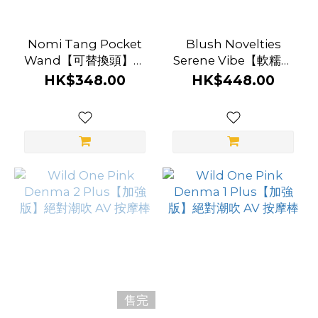
Nomi Tang Pocket
Blush Novelties
Wand【可替換頭】超
Serene Vibe【軟糯手
迷你震棒套裝
感】魔豆萬能按摩器
HK$348.00
HK$448.00
售完