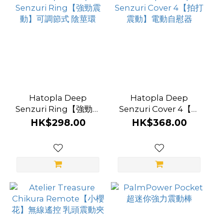
Hatopla
(14)
Wild
One
Japan
(9)
Hatopla Deep
Hatopla Deep
Lovense
Senzuri Ring【強勁震
Senzuri Cover 4【拍
(5)
動】可調節式 陰莖環
打震動】電動自慰器
HK$298.00
HK$368.00
Arcwave
(4)
Le
Wand
(4)