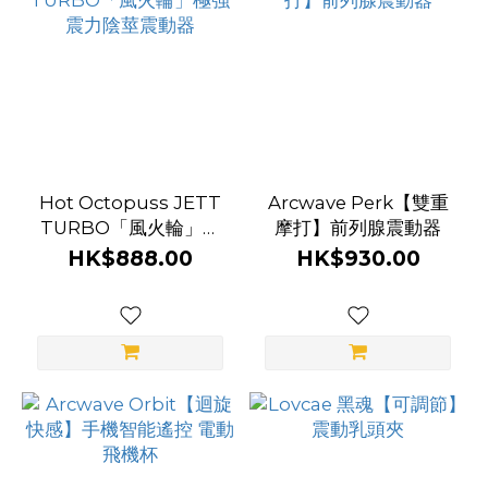
前
列
腺
玩
具
Hot Octopuss JETT
Arcwave Perk【雙重
功
TURBO「風火輪」極
摩打】前列腺震動器
強震力陰莖震動器
能
HK$888.00
HK$930.00
新
手
適
用
(1)
角