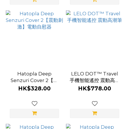
墨
綠
色
(1)
天
鵝
絨
綠
色
Hatopla Deep
LELO DOT™ Travel
(1)
Senzuri Cover 2【震
手機智能遙控 震動高潮
動刺激】電動自慰器
筆
HK$328.00
HK$778.00
看
更
多
品
牌