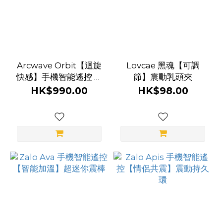
度
調
校
(1)
Arcwave Orbit【迴旋
Lovcae 黑魂【可調
電
快感】手機智能遙控 電
節】震動乳頭夾
動
動飛機杯
HK$990.00
HK$98.00
飛
機
杯
功
能
穿
戴
式
(2)