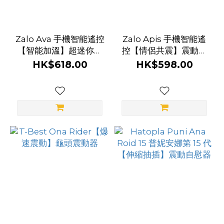
App
遙控
(4)
Zalo Ava 手機智能遙控
Zalo Apis 手機智能遙
【智能加溫】超迷你震
控【情侶共震】震動持
貫
棒
久環
HK$618.00
HK$598.00
通
型
(3)
擠
壓
(1)
空
氣
脈
衝
(1)