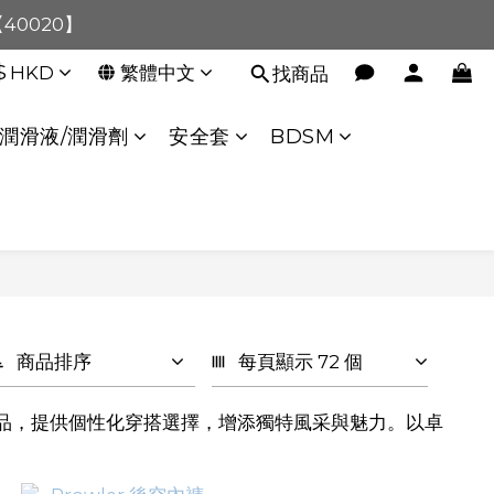
【40020】
0！【90080】
:00 至 11:00 暫停交易 
$
HKD
繁體中文
找商品
0！【90080】
潤滑液/潤滑劑
安全套
BDSM
商品排序
每頁顯示 72 個
產品，提供個性化穿搭選擇，增添獨特風采與魅力。以卓