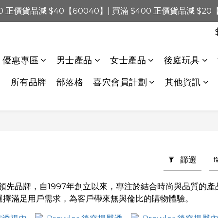
0 正價貨品減 $40【60040】| 買滿 $400 正價貨品減 $20
0 正價貨品減 $120【1200120】| 買滿 $900 正價貨品減 $8
LINE Payments FPS將於 2026 年 8 月 9 日（日）凌晨 01
0 正價貨品減 $120【1200120】| 買滿 $900 正價貨品減 $8
優惠專區
男士產品
女士產品
後庭玩具
所有品牌
部落格
喜穴會員計劃
其他資訊
R
篩選
領先品牌，自1997年創立以來，專注於結合時尚與品質的
選擇滿足用戶需求，為客戶帶來無與倫比的購物體驗。