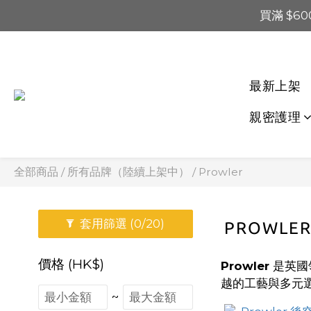
買滿 $60
買滿 $1,20
📢 系統維護通知 – SHOP
買滿 $1,20
最新上架
親密護理
全部商品
/
所有品牌（陸續上架中）
/
Prowler
套用篩選
(0/20)
PROWLE
價格 (HK$)
Prowler
是英國
越的工藝與多元
~