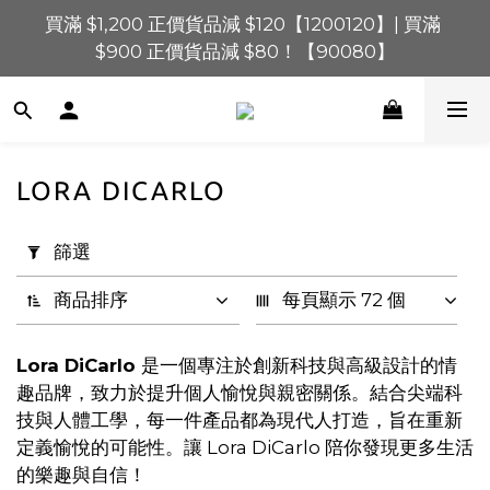
買滿 $1,200 正價貨品減 $120【1200120】| 買滿 
買滿 $1,200 正價貨品減 $120【1200120】| 買滿 
$900 正價貨品減 $80！【90080】
$900 正價貨品減 $80！【90080】
買滿 $600 正價貨品減 $40【60040】| 買滿 $400 正
價貨品減 $20【40020】
📢 系統維護通知 – SHOPLINE Payments FPS將於 
LORA DICARLO
2026 年 8 月 9 日（日）凌晨 01:00 至 11:00 暫停交易 
套
用
篩選
買滿 $1,200 正價貨品減 $120【1200120】| 買滿 
篩
$900 正價貨品減 $80！【90080】
選
商品排序
每頁顯示 72 個
(0/20)
Lora DiCarlo
是一個專注於創新科技與高級設計的情
價格
趣品牌，致力於提升個人愉悅與親密關係。結合尖端科
(HK$)
技與人體工學，每一件產品都為現代人打造，旨在重新
定義愉悅的可能性。讓 Lora DiCarlo 陪你發現更多生活
的樂趣與自信！
~