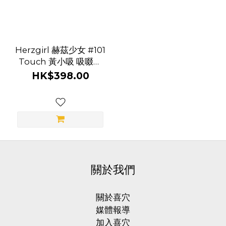
品
Herzgirl 赫茲少女 #101
牌
Touch 黃小吸 吸啜拍
Herzgirl
打穿戴環
HK$398.00
赫茲少女
(1)
關於我們
關於喜穴
媒體報導
加入喜穴