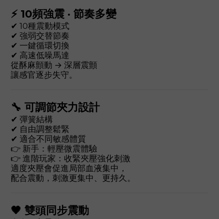
⚡ 10頻強震 · 節奏多變
✔ 10種震動模式
✔ 強弱交替節奏
✔ 一鍵循環切換
✔ 高速低噪馬達
從酥麻顫動 → 深層震顫
讓感官逐步失守。
🔧 可調節夾力設計
✔ 彈簧結構
✔ 自由調整鬆緊
✔ 適合不同敏感體質
👉 新手：輕壓微震體驗
👉 進階玩家：收緊夾壓強化刺激
適度夾壓會促進局部血液集中，
配合震動，刺激更集中、更持久。
🖤 雙頭同步震動