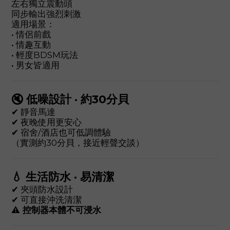
左右獨立震動頭
同步輸出強烈刺激
適用場景：
• 情侶前戲
• 情趣互動
• 輕度BDSM玩法
• 男女皆適用
🔇 低噪設計 · 約30分貝
✔ 靜音馬達
✔ 夜晚使用更安心
✔ 宿舍/酒店也可低調體驗
（實測約30分貝，接近輕聲交談）
💧 生活防水 · 易清潔
✔ 夾頭防水設計
✔ 可直接沖洗清潔
⚠ 控制器本體不可浸水