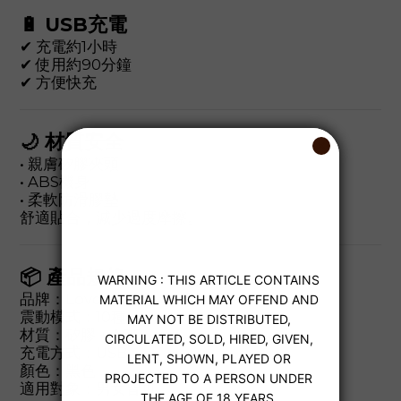
🔋 USB充電
✔ 充電約1小時
✔ 使用約90分鐘
✔ 方便快充
🌙 材質安全
• 親膚矽膠夾頭
• ABS機身
• 柔軟防滑膠墊
舒適貼合，減少過度摩擦。
📦 產品規格
品牌：Lovcae 黑魂
震動模式：10種
材質：矽膠 + ABS
充電方式：USB
顏色：黑色
適用對象：男女皆可