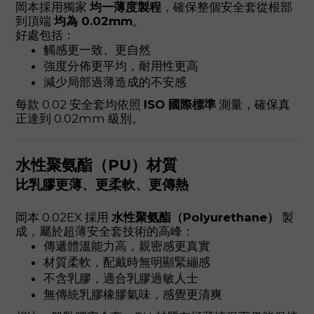
岡本採用獨家
均一薄度製程
，確保整個安全套從根部
到頂端
均為 0.02mm
。
好處包括：
觸感更一致、更自然
強度分佈更平均，耐用性更高
減少局部過薄造成的不安感
每款 0.02 安全套均依照
ISO 國際標準
測量，確保真
正達到 0.02mm 級別。
水性聚氨酯（PU）材質
比乳膠更薄、更柔軟、更傳熱
岡本 0.02EX 採用
水性聚氨酯（Polyurethane）
製
成，屬於超薄安全套技術的高峰：
傳遞體溫能力高，親密感更真實
材質柔軟，配戴時無明顯緊繃感
不含乳膠，適合乳膠過敏人士
無傳統乳膠橡膠氣味，感覺更清爽