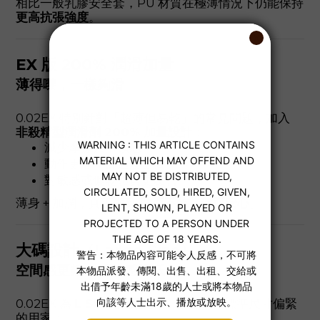
相比一般乳膠安全套，PU 材質在極薄情況下仍能保持
更高抗張強度
。
EX 版 200% 潤滑加量
薄得嚟，一樣夠滑
0.02EX 特別針對「超薄但易乾」的常見問題，加入
非殺精型潤滑劑 200% 加量設計
：
減少摩擦與卡頓感
動作更順，舒適度更高
對敏感或偏乾體質更友善
薄身 + 加潤，真正做到
貼而不乾、薄而安心
。
大碼設計（Large Size）
空間感更好，壓迫感更低
0.02EX 為
L Size 大碼設計
，適合覺得標準尺寸偏緊
的用家：