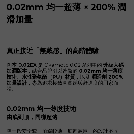
0.02mm 均一超薄 × 200% 潤
滑加量
真正接近「無戴感」的高階體驗
岡本 0.02EX
是 Okamoto 0.02 系列中的
升級大碼
加潤版本
，結合品牌引以為傲的
0.02mm 均一薄度
技術
、
水性聚氨酯（PU）材質
，以及
潤滑劑 200%
加量設計
，專為追求極致真實感與舒適度的用家而
設。
0.02mm 均一薄度技術
由底到頂，同樣超薄
與一般安全套「前端較薄、底部較厚」的設計不同，