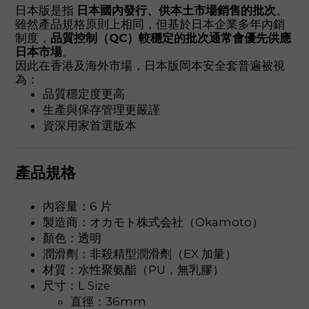
日本版是指
日本國內發行、供本土市場銷售的批次
。
雖然產品規格原則上相同，但基於日本企業多年內銷
制度，
品質控制（QC）較穩定的批次通常會優先供應
日本市場
。
因此在香港及海外市場，日本版岡本安全套普遍被視
為：
品質穩定度更高
生產與保存管理更嚴謹
資深用家首選版本
產品規格
內容量：6 片
製造商：オカモト株式会社（Okamoto）
顏色：透明
潤滑劑：非殺精型潤滑劑（EX 加量）
材質：水性聚氨酯（PU，無乳膠）
尺寸：L Size
直徑：36mm