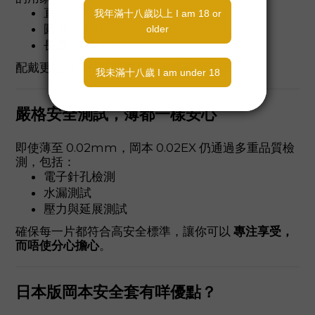
直徑：36mm
圓周：112mm
長度：175 ± 7mm
配戴更輕鬆，長時間使用亦不易感到束縛。
嚴格安全測試，薄都一樣安心
即使薄至 0.02mm，岡本 0.02EX 仍通過多重品質檢
測，包括：
電子針孔檢測
水漏測試
壓力與延展測試
確保每一片都符合高安全標準，讓你可以
專注享受，
而唔使分心擔心
。
日本版岡本安全套有咩優點？