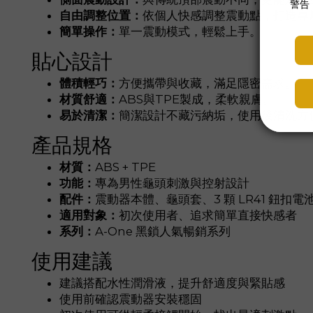
自由調整位置：
依個人快感調整震動點，打造專
簡單操作：
單一震動模式，輕鬆上手。
貼心設計
體積輕巧：
方便攜帶與收藏，滿足隱密需求。
材質舒適：
ABS與TPE製成，柔軟親膚。
易於清潔：
簡潔設計不藏污納垢，使用後清洗方
產品規格
材質：
ABS + TPE
功能：
專為男性龜頭刺激與控射設計
配件：
震動器本體、龜頭套、3 顆 LR41 鈕扣電
適用對象：
初次使用者、追求簡單直接快感者
系列：
A-One 黑鎖人氣暢銷系列
使用建議
建議搭配水性潤滑液，提升舒適度與緊貼感
使用前確認震動器安裝穩固