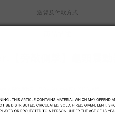
送貨及付款方式
商品描述
 Ver.【旁敲側擊】龜頭震動
的龜頭套與強勁震蛋，成為刺激龜頭與控射的頂尖選擇。
更輕量化設計，並加入側震結構，讓震動能更精準傳遞至敏
能輕鬆體驗震動快感。
並刺激敏感區域。