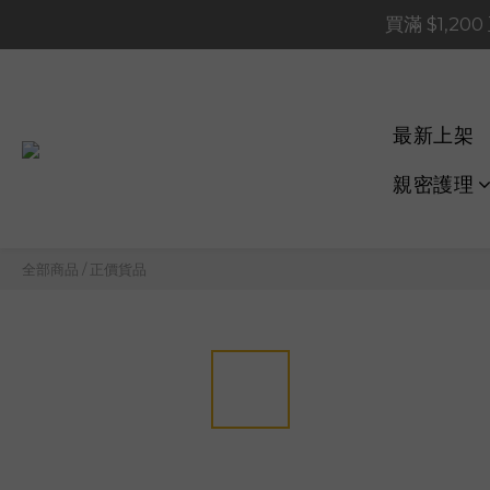
買滿 $1,20
買滿 $1,20
買滿 $60
📢 系統維護通知 – SHOP
最新上架
買滿 $1,20
親密護理
全部商品
/
正價貨品