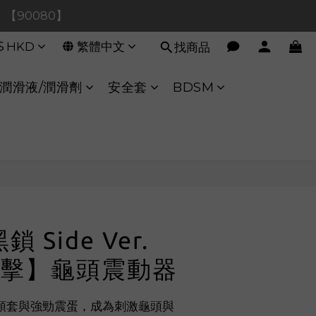
0！【90080】
0！【90080】
$
HKD
繁體中文
找商品
【40020】
:00 至 11:00 暫停交易 
潤滑液/潤滑劑
安全套
BDSM
0！【90080】
鎖 Side Ver.
擊】龜頭震動器
頭套與強勁震蛋，成為刺激龜頭與