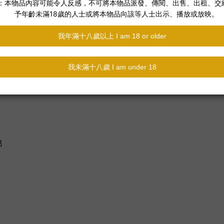
屬體驗。
便。
池