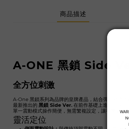
商品描述
A-ONE 黑鎖 Side
全方位刺激
A-One 黑鎖系列為品牌的皇牌產品，結合彈力舒適
最新推出的
黑鎖 Side Ver.
在前作基礎上進化，採用
單一震動模式操作簡便，無需繁複設定，讓初學者也
靈活定位
側面震動設計：
與傳統頂部震動不同，更能定位