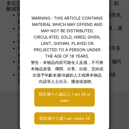
多玩法。夜色微亮時，它像一件低語的身體飾品，點
醒感官本能。
材質與結構：金屬夾具 × 金屬單鏈，夾口附黑色
膠套減滑與緩衝
夾力調節：滑環式結構，轉/推即可微調緊度，適
合由淺入深
鏈長：約 33 cm，提供明顯垂墜與牽引感
玩法延伸：可同時夾雙乳頭，或乳頭＋外陰等多
處變化
體感特性：相較 TYPE02「萬力」更溫和，偏向
重量牽引型
使用提示：不建議用於劇烈拉扯；留意血液循
環，間隔使用
關於我們
關於喜穴