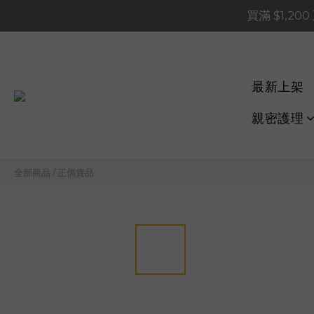
買滿 $1,20
買滿 $1,20
買滿 $60
📢 系統維護通知 – SHOP
最新上架
買滿 $1,20
親密護理
全部商品
/
正價貨品