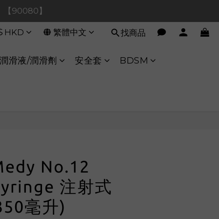
0！【90080】
0！【90080】
$
HKD
繁體中文
找商品
【40020】
:00 至 11:00 暫停交易 
潤滑液/潤滑劑
安全套
BDSM
0！【90080】
立即購買
edy No.12
 Syringe 注射式
350毫升)