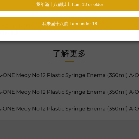
× 53mm（寬）
並自然風乾
了解更多