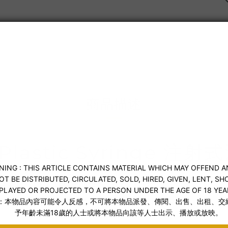
送貨及付款方式
商品描述
2 Plastic Syringe
37cm｜推桿順暢、好掌控
37cm 導管，角度更靈活、清潔更到位。順滑推桿帶來穩定水