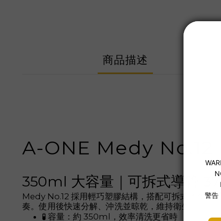
商品描述
A-ONE Medy No.1
350ml 大容量｜可拆式導管 
Medy No.12 採用輕巧塑膠結構，搭配可拆式 
奏。使用後快速分解、沖洗並晾乾，維持衛生。
🧪 容量：約 350ml，效率清洗更省時