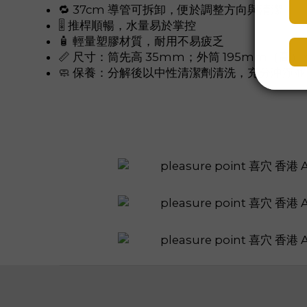
🔁 37cm 導管可拆卸，便於調整方向與清潔
🎚 推桿順暢，水量易於掌控
🧴 輕量塑膠材質，耐用不易疲乏
📏 尺寸：筒先高 35mm；外筒 195mm（高）
🧼 保養：分解後以中性清潔劑清洗，充分沖淨