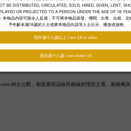
uke 紳士公爵」都是展現品味與曲線的理想之選。風格獨