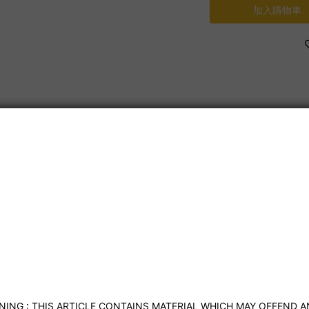
加入購物車
送貨及付款方式
商品描述
Duke 紳士公爵
Duke 紳士公爵」款以撞色拼接搭配圓弧臀剪裁，兼具設計
白黑撞色設計，視覺層次俐落醒目，打造都會紳士必備內著。