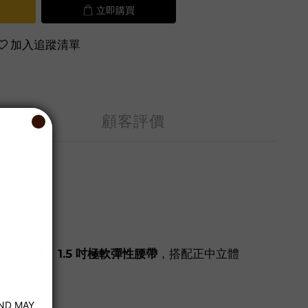
立即購買
加入追蹤清單
顧客評價
感與機能性。
1.5 吋極軟彈性腰帶
，搭配正中立體