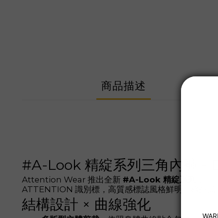
商品描述
#A-Look 精綻系列三角內褲 - 
Attention Wear 推出全新
#A-Look 精綻系列
，「
ATTENTION 識別標，高質感標誌風格鮮明。綠
結構設計 × 曲線強化