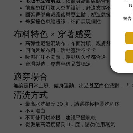
多版型立體剪裁
，依照身體曲線貼合包覆
前囊袋採用加大空間設計，舒適支撐不壓迫
圓弧臀部剪裁讓後臀更立體，塑造翹挺臀線
褲腳撞色車縫邊緣，細節展現個性
布料特色 × 穿著感受
高彈性尼龍混紡布，布面滑順、親膚舒適
四面延展布料，活動靈活不卡卡
吸濕排汗不悶熱，運動與久坐都合適
台灣製造，專業車縫品質穩定
適穿場合
無論是日常上班、健身運動、出遊甚至白色派對，「D
清洗方式
最高水洗攝氏 30 度，請選擇極輕柔洗程序
不可漂白
不可使用烘乾機，建議平攤晾乾
熨燙最高溫度攝氏 110 度，請勿使用蒸氣