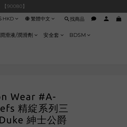
0！【90080】
0！【90080】
$
HKD
繁體中文
找商品
【40020】
:00 至 11:00 暫停交易 
潤滑液/潤滑劑
安全套
BDSM
0！【90080】
立即購買
on Wear #A-
riefs 精綻系列三
 Duke 紳士公爵