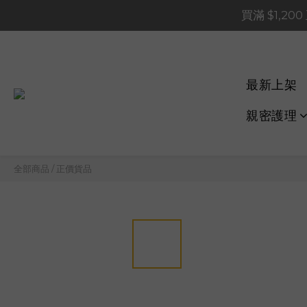
買滿 $1,20
買滿 $1,20
買滿 $60
📢 系統維護通知 – SHOP
最新上架
買滿 $1,20
親密護理
全部商品
/
正價貨品