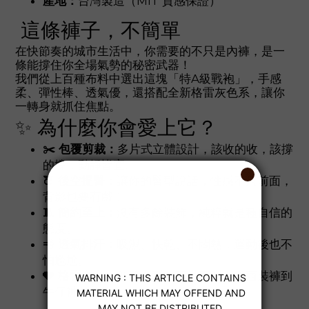
產地：
台灣製造（MIT 質感保證）
這條褲子，不簡單
在快節奏的城市生活中，你需要的不只是內褲，是一
條能撐住你全場氣勢的秘密武器！
我們從上百種布料中選出這塊「特A級戰袍」，手感
柔、彈性棒、透氣優，還搭配全新格雷灰色系，讓你
一轉身就抓住焦點。
✨ 為什麼你會愛上它？
✂️ 包覆剪裁：
多片式立體設計，該收的收，該撐
的撐，動靜皆宜。
🍑 後空提臀：
讓你的臀型說話，性感不只前面，
背影也要有戲！
🧵 簡約至上：
沒有多餘裝飾，純粹就是種自信的
態度。
💨 透氣排汗：
吸濕、快乾、不悶熱，運動後也不
怕尷尬。
🩶 格雷灰色：
低調有型、百搭不膩，從西裝褲到
牛仔褲都能搭。