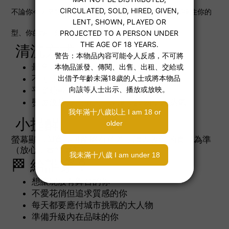
不論你今天是開會、健身、約會、逛街，這條內褲都能撐住你的
型、你的場、你的氣場。
清洗方式
最高水洗溫度攝氏 30 度，極輕柔洗程序
不可漂白，不可烘乾
平攤晾乾最剛好
熨燙溫度最高攝氏 110 度，請勿使用蒸氣
小提醒
螢幕顯示與實品可能略有色差，請以收到的實品為準
（放心，實體更帥）。
🏁 給誰穿？
想讓屁股有舞台的你
不愛花俏但追求質感的你
每天都要應付城市挑戰的大人物
準備升級內在品味的你