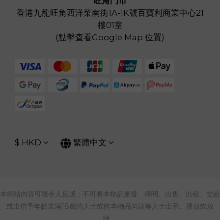
旺角門市
香港九龍旺角西洋菜南街1A-1K號百寶利商業中心21
樓01室
(
點擊查看Google Map 位置
)
$
HKD
繁體中文
本網站內容可能令人反感；不可將本物品派發、傳閱、出售、出租、交給
或出借予年齡未滿18歲的人士或將本物品向該等人士出示、播放或放
映。