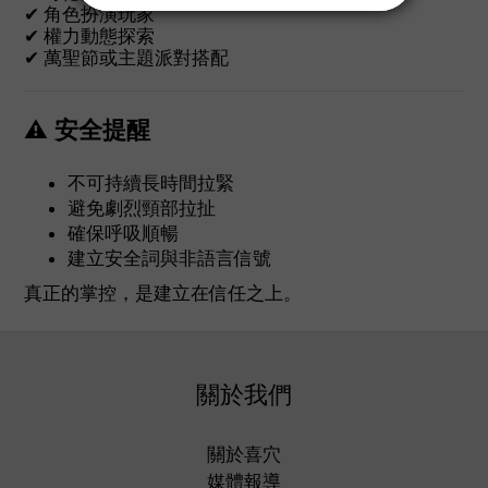
✔ 角色扮演玩家
✔ 權力動態探索
✔ 萬聖節或主題派對搭配
⚠ 安全提醒
不可持續長時間拉緊
避免劇烈頸部拉扯
確保呼吸順暢
建立安全詞與非語言信號
真正的掌控，是建立在信任之上。
關於我們
關於喜穴
媒體報導