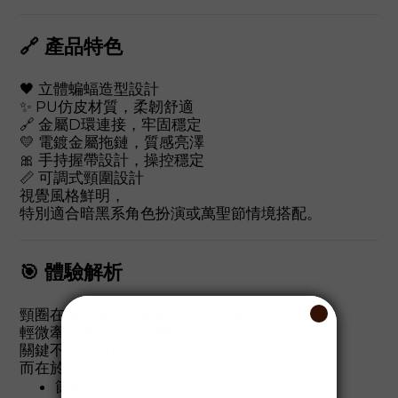
🔗 產品特色
🖤 立體蝙蝠造型設計
✨ PU仿皮材質，柔韌舒適
🔗 金屬D環連接，牢固穩定
💛 電鍍金屬拖鏈，質感亮澤
🎀 手持握帶設計，操控穩定
📏 可調式頸圍設計
視覺風格鮮明，
特別適合暗黑系角色扮演或萬聖節情境搭配。
🎯 體驗解析
頸圈在親密關係中象徵信任與歸屬感。
輕微牽引會放大心理層面的支配與順從暗示。
關鍵不在於力道，
而在於：
節奏