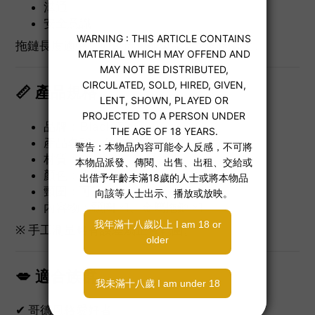
溝通
安全意識
拖鏈長度適中，可創造距離與靠近之間的張力。
📏 產品規格
品牌：Black Tie
產品名稱：仿皮蝙蝠頸圈連拖鏈
材質：PU仿皮＋金屬鏈條
顏色：黑色
頸圍：可調式
內容物：頸圈 ×1、金屬拖鏈 ×1
※ 手工測量略有誤差屬正常範圍。
💋 適合族群
✔ 哥德風格愛好者