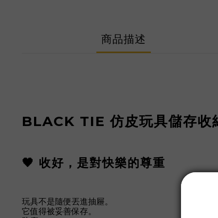
商品描述
BLACK TIE
仿皮玩具儲存收
🖤 收好，是對快樂的尊重
玩具不是隨便丟進抽屜。
它值得被妥善保存。