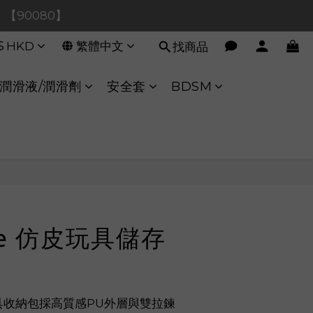
0！【90080】
0！【90080】
$
HKD
繁體中文
找商品
【40020】
:00 至 11:00 暫停交易 
潤滑液/潤滑劑
安全套
BDSM
0！【90080】
立即購買
Tie 仿皮玩具儲存
仿皮玩具收納包採高質感PU外層與雙拉鍊