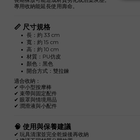
長期裸放可能造成材質劣化或沾染灰塵。
專用收納能延長使用壽命。
📏 尺寸規格
長：約 33 cm
寬：約 15 cm
高：約 10 cm
材質：PU仿皮
顏色：黑色
開合方式：雙拉鍊
適合收納：
✔ 中小型按摩棒
✔ 束帶與固定配件
✔ 眼罩與情境用品
✔ 潤滑液與小配件
🧠 使用與保養建議
✔ 玩具清潔並完全乾燥後再收納