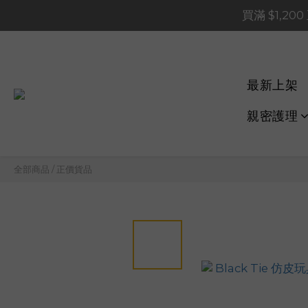
買滿 $1,20
買滿 $1,20
買滿 $60
📢 系統維護通知 – SHOP
最新上架
買滿 $1,20
親密護理
全部商品
/
正價貨品