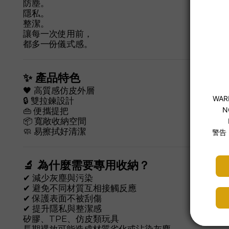
防塵。
隱私。
整潔。
讓每一次使用前，
都多一份儀式感。
✨ 產品特色
🖤 高質感仿皮外層
🔒 雙拉鍊設計
👜 便攜提把
📦 寬敞收納空間
🧼 易擦拭好清潔
🔬 為什麼需要專用收納？
✔ 減少灰塵與污染
✔ 避免不同材質互相接觸反應
✔ 保護表面不被刮傷
✔ 提升隱私與整潔感
矽膠、TPE、仿皮類玩具