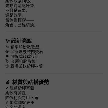
柔軟矽膠觸感。
走動時清脆鈴聲。
不只是造型。
還是氛圍。
當鈴鐺輕響——
角色，已經切換。
✨ 設計亮點
🐾 貓掌印粉嫩造型
💎 底座鑲嵌裝飾寶石
🔔 可拆式鈴鐺設計
🏷 金屬狗牌吊飾
🌸 親膚柔軟矽膠材質
🔬 材質與結構優勢
✔ 親膚矽膠塞體
柔軟有彈性
降低初次使用不適
✔ 加寬圓盤底座
安全防滑入