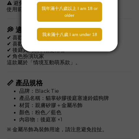
⚠ 避免使用矽性潤滑液以延長產品壽命。
使用前後請清潔消毒。
💭 適合族群
✔ 喜歡萌寵情境風格
✔ 喜歡聲響互動感
✔ 後庭入門或中階使用者
✔ 角色扮演玩家
這款屬於「情境互動萌系款」。
📏 產品規格
品牌：Black Tie
產品名稱：貓掌矽膠後庭塞連鈴鐺狗牌
材質：親膚矽膠＋金屬吊飾
顏色：粉色／藍色
內容物：後庭塞 ×1
※ 金屬吊飾為裝飾用途，請注意避免拉扯。