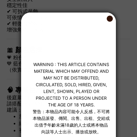
穩定性佳
✔ 可拆式吊飾
可依情境移除或保留
✔ 輕微聲響效果
增強角色沉浸感
🎀 顏色選擇
💗 粉色款
💙 藍色款
（依實際選項為準）
🧠 專業使用建議
後庭屬非自潤滑部位，
請搭配充足水性潤滑液。
建議：
放鬆呼吸
緩慢推入
初次使用控制時間