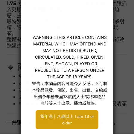
1.75 寸插入長度
適合初中階玩家，
錐形前端設計
讓插
入更順暢，
末端圓球造型
不僅防滑，還可增強壓迫
感，提升快感層次。
最特別之處在於
中空設計
，可在插入狀態下排尿或射
精，適合喜愛長時間佩戴或體驗醫療情境玩法的玩
家。
整體材質為
醫療級不鏽鋼
，可清洗消毒，亦可進行冷
熱溫控刺激。
🔹 商品特色：
💎
中空設計
：可排尿或搭配精液導流玩法
📏
插入長度 1.75 吋
：初階中階皆適用
⚪
圓球末端
：防滑止擋，增添壓迫感
🧊
支援冷熱溫控玩法
🧼
醫療級不鏽鋼
：堅固滑順、安全衛生、易清潔
一件讓你深入玩味、自由排放的實用型尿道玩具。