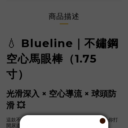
商品描述
💧
Blueline｜不鏽鋼
空心馬眼棒（1.75
寸）
光滑深入 × 空心導流 × 球頭防
滑 💥
這款不鏽鋼空心尿道棒以簡約而實用的設計，為你打
開尿道刺激的新世界。