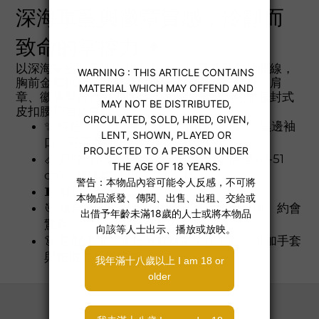
深海軍藍與徽章質感，冷靜而
致命的掌控力 ✦
以深海軍藍貼身連衣裙為基底，順身剪裁勾勒曲線，
胸前金屬拉鍊一路延伸，可自由調整開合尺度。肩
章、徽章與對比黑邊袖口增添權威質感；亮面腰封式
皮扣腰帶強化腰線。
✨ 特色：深V拉鍊領口、肩章徽章設計、黑邊袖
口、亮面腰帶
📏 尺寸（M）：腰圍 76–98 cm｜胸圍 41-51
cm｜建議體重 80–120 公斤
🧵 材質：聚酯纖維
🎯 場合：主題派對、棚拍寫真、角色扮演、約會
驚喜
👗 搭配建議：黑色薄絲襪＋尖頭高跟；可加手套
與帽徽強化儀式感