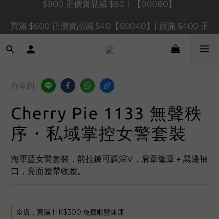
買滿 $1,200 正價貨品減 $120【1200120】| 買滿 
買滿 $600 正價貨品減 $40【60040】| 買滿 $400 正
$900 正價貨品減 $80！【90080】
價貨品減 $20【40020】
📢 系統維護通知 – SHOPLINE Payments FPS將於 
2026 年 8 月 9 日（日）凌晨 01:00 至 11:00 暫停交易 
分享到
買滿 $1,200 正價貨品減 $120【1200120】| 買滿 
$900 正價貨品減 $80！【90080】
Cherry Pie 1133 無聲秩
序・私域掌控女警套裝
海軍藍女警套裝，前拉鍊可調深V，肩章徽章＋黑邊袖
口，亮面腰帶收腰。
全店，買滿 HK$300 免費順豐速運