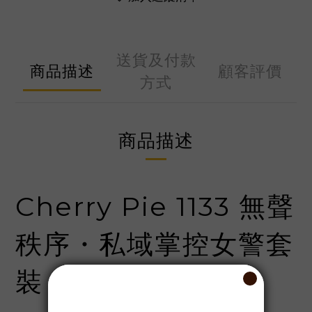
送貨及付款
商品描述
顧客評價
方式
商品描述
Cherry Pie 1133 無聲
秩序・私域掌控女警套
裝