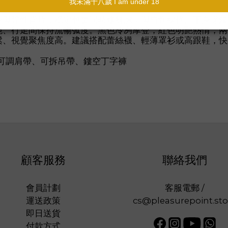
計
帶與彈性背片，穩定包覆同時修飾胸型與肩頸線條。下身採鏤
跪、行走間保持流暢弧度。黑色冷冽摩登，紅色明艷熱情，兩
鬆、視覺聚焦度高。建議搭配蕾絲襪、輕薄罩衫或高跟鞋，快
可調肩帶、可拆吊帶、鏤空丁字褲
顧客服務
聯絡我們
會員計劃
客服電郵 /
運送政策
cs@pleasurepoint.sto
即日送貨
付款方式