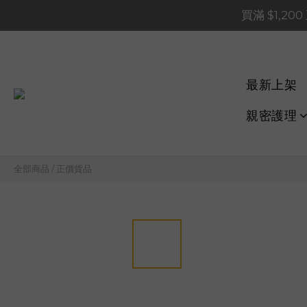
買滿 $1,20
買滿 $1,20
買滿 $60
📢 系統維護通知 – SHOP
最新上架
買滿 $1,20
親密護理
全部商品
/
正價貨品