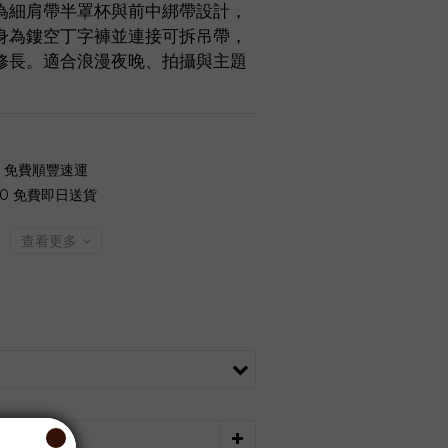
為細肩帶半罩杯與前中綁帶設計，
身為鏤空丁字褲並連接可拆吊帶，
修長。適合浪漫夜晚、拍攝與主題
0 免費順豐速運
00 免費即日送貨
查看更多