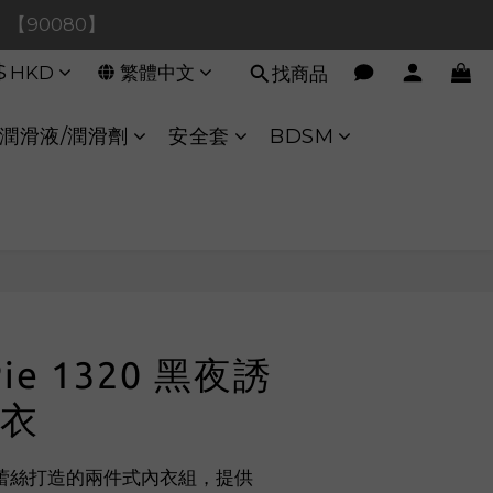
0！【90080】
0！【90080】
$
HKD
繁體中文
找商品
【40020】
:00 至 11:00 暫停交易 
潤滑液/潤滑劑
安全套
BDSM
0！【90080】
立即購買
Pie 1320 黑夜誘
衣
蕾絲打造的兩件式內衣組，提供