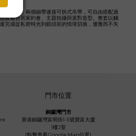
空丁字褲，兩側細帶連接可拆式吊帶，可自由搭配過
色皆適合居家約會、主題拍攝與派對造型。整套以觸
速完成從私密時光到鏡頭前的情境切換，優雅而不失
門市位置
銅鑼灣門市
re
香港銅鑼灣富明街1-5號寶富大廈
1樓J室
(
點擊查看Google Map位置
)