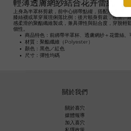
輕薄透膚網紗結合花卉蕾絲設
上身為半罩杯剪裁，前中心綁帶點綴，搭配可調細肩
膝絲襪或單穿展現俐落比例；後片順身剪裁，在坐、
感柔滑的聚酯纖維製成，兼具彈性與貼合度，穿脫輕
個性。
商品特色：前綁帶半罩杯、透膚網紗＋花蕾絲、
材質：聚酯纖維（Polyester）
顏色：黑色／紅色
尺寸：彈性均碼
關於我們
關於喜穴
媒體報導
加入喜穴
私隱政策