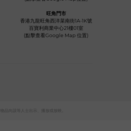
旺角門市
香港九龍旺角西洋菜南街1A-1K號
百寶利商業中心21樓01室
(
點擊查看Google Map 位置
)
本物品向該等人士出示、播放或放映。