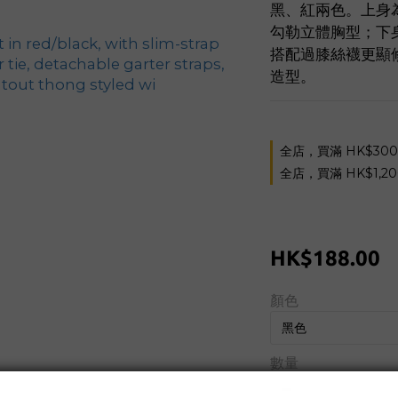
黑、紅兩色。上身
勾勒立體胸型；下
搭配過膝絲襪更顯
造型。
全店，買滿 HK$30
全店，買滿 HK$1,2
HK$188.00
顏色
數量