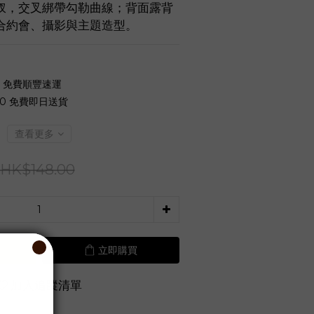
衩，交叉綁帶勾勒曲線；背面露背
合約會、攝影與主題造型。
0 免費順豐速運
00 免費即日送貨
查看更多
HK$148.00
立即購買
加入追蹤清單