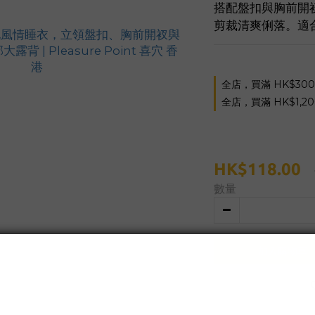
搭配盤扣與胸前開
剪裁清爽俐落。適
全店，買滿 HK$30
全店，買滿 HK$1,2
HK$118.00
數量
加入購物車