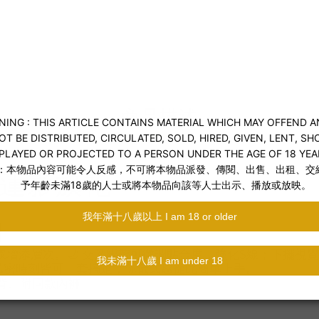
送貨及付款方式
商品描述
 絲緞蓮影旗袍
計
衩增添層次。🌙 交叉綁帶可微調貼合度，強化S線；下擺視
私密時刻皆可一套搞定，你儀式感從此簡單上手。
背、附同款內褲