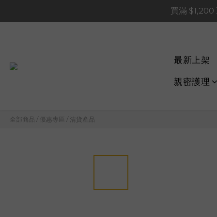
買滿 $1,20
買滿 $1,20
買滿 $60
📢 系統維護通知 – SHOP
最新上架
買滿 $1,20
親密護理
全部商品
/
優惠專區
/
清貨產品