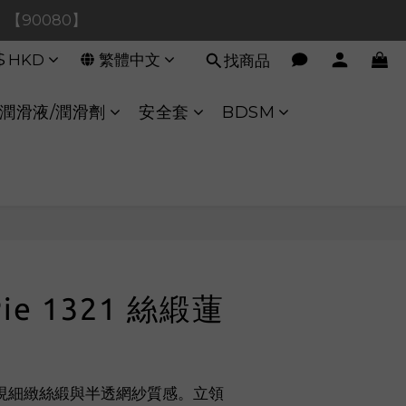
0！【90080】
0！【90080】
$
HKD
繁體中文
找商品
【40020】
:00 至 11:00 暫停交易 
潤滑液/潤滑劑
安全套
BDSM
0！【90080】
立即購買
Pie 1321 絲緞蓮
現細緻絲緞與半透網紗質感。立領