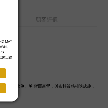
顧客評價
覺拉長腿部比例。💖 背面露背，與布料質感相映成趣，