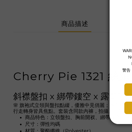
商品描述
Cherry Pie 1321
斜襟盤扣 x 綁帶鏤空 x 露背設
🌸 旗袍式立領與盤扣點綴，優雅中見俏麗；胸前微開
行走轉身皆具焦點。套裝含同款內褲，拍攝、派對、
商品特色：立領盤扣、胸前開衩、綁帶鏤空、露
尺寸：彈性均碼
材質：聚酯纖維（Polyester）