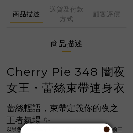
送貨及付款
商品描述
顧客評價
方式
商品描述
Cherry Pie 348 闇夜
女王・蕾絲束帶連身衣
蕾絲輕語，束帶定義你的夜之
王者氣場 ✨
以黑色花紋蕾絲為主體，勾勒細緻半透肌理；胸前三