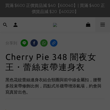
買滿 $600 正價貨品減 $40【60040】| 買滿 $400 正
買滿 $1,200 正價貨品減 $120【1200120】| 買滿 
$900 正價貨品減 $80！【90080】
價貨品減 $20【40020】
📢 系統維護通知 – SHOPLINE Payments FPS將於 
2026 年 8 月 9 日（日）凌晨 01:00 至 11:00 暫停交易 
買滿 $1,200 正價貨品減 $120【1200120】| 買滿 
分享到
$900 正價貨品減 $80！【90080】
Cherry Pie 348 闇夜女
王・蕾絲束帶連身衣
黑色花紋蕾絲連身衣結合頸圈與前中線金屬扣，腰臀
多段束帶修飾比例，四點式吊襪帶增添氣場，約會與
寫真皆出色。