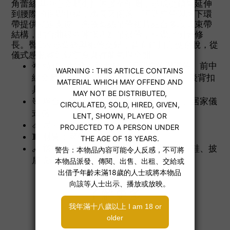
角蕾絲與中心金屬銜扣連接至頸圈，形成從鎖骨延伸
到腰際的視覺中線，纖長又俐落。可調肩帶與胸下環
帶提供穩定支撐；高腰蕾絲吊帶裙片結合多段式束帶
結構，貼合曲線並連接四點吊襪帶，視覺比例更修
長。臀部V形蕾絲與細帶交錯，背面鈕扣方便穿脫，從
儀式感私藏到鏡前寫真都能氣場全開。
🌟 特色：半透花紋蕾絲、可調肩帶與環帶、前中
線金屬銜扣、頸圈設計、四點式吊襪帶、後背扣
具
🎯 場合：約會夜、主題拍攝、舞台造型、居家儀
式感
📏 尺寸：均碼
🧵 材質：聚酯纖維
🔗 搭配建議：薄紗長襪或蕾絲絲襪、高跟鞋、披
肩或鏤空外罩
了解更多