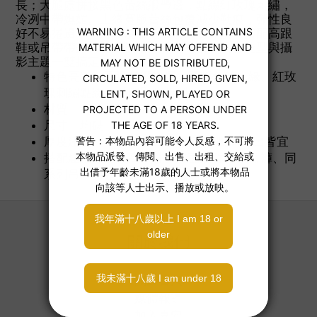
長；大腿處拼接黑色蕾絲緞帶邊，點綴紅玫瑰刺繡，
冷冽中帶嫵媚。上緣寬版蕾絲包覆減少勒痕，彈性良
好不易捲邊；中薄厚度兼顧透膚與耐穿度，搭配高跟
鞋或吊帶帶扣皆能顯氣場。派對穿搭、約會造型與攝
影主題一雙搞定。
特色亮點：高透絲緞光澤、寬版蕾絲上緣、紅玫
瑰刺繡點綴、貼腿顯瘦版型
材質：尼龍
尺寸：均碼
厚度建議：中薄款，四季冷氣房/晚間外出皆宜
搭配建議：黑色高跟鞋、緞面迷你裙或短褲、同
系列吊帶帶扣
關於我們
關於喜穴
媒體報導
加入喜穴