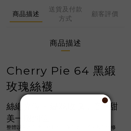
送貨及付款
商品描述
顧客評價
方式
商品描述
Cherry Pie 64 黑緞
玫瑰絲襪
絲緞光澤 × 緹花玫瑰，暗黑甜
美一腿到位 ✨
整體以高透亮澤面料打造，腿部如上了光般順滑修