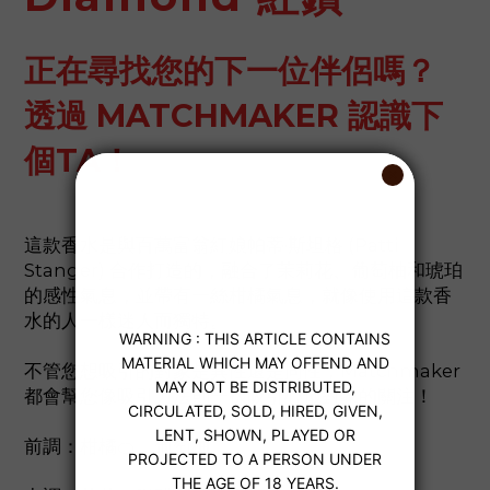
正在尋找您的下一位伴侶嗎？
透過 MATCHMAKER 認識下
個TA！
這款香水是與百萬富翁紅娘帕蒂·斯坦格 (Patti
Stanger) 合作打造的，融合了茉莉花、葡萄柚和琥珀
的感性氣息，並帶有一絲柑橘氣息，就像使用這款香
水的人一樣迷人而獨特。
不管您想吸引的對象是異性還是同性，Matchmaker
都會幫您像吸引力法則一樣吸引心儀對象的關注！
前調：柑橘🍊，葡萄柚