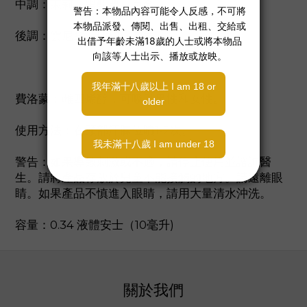
中調：茉莉，黑醋栗，百合
後調：雲尼拿，琥珀，麝香
費洛蒙：雌四烯醇，可吸引男性和女性。
使用方法：在頸部汗腺位噴1-2次。
警告：如果導致刺激或不適，請停止使用並諮詢醫
生。請將產品存放於兒童不能接觸的地方。請遠離眼
睛。如果產品不慎進入眼睛，請用大量清水沖洗。
容量：0.34 液體安士（10毫升)
關於我們