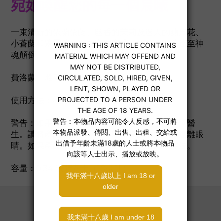
宛如喚醒您的每一個晨曦
一束清新的依蘭依蘭、幽香的茉莉及迷人的蘋果花、
小蒼蘭和紫羅蘭，再配合白麝香，足以令他著迷至神
魂顛倒。
費洛蒙：雌四烯醇，可吸引男性。
使用方法：在頸部汗腺位噴1-2次。
警告：如果導致刺激或不適，請停止使用並諮詢醫
生。請將產品存放於兒童不能接觸的地方。請遠離眼
睛。如果產品不慎進入眼睛，請用大量清水沖洗。
容量：0.34 液體安士（10毫升）
關於我們