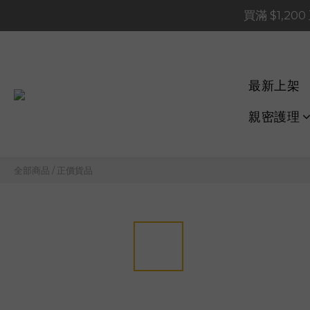
買滿 $1,20
買滿 $1,20
買滿 $60
📢 系統維護通知 – SHOP
最新上架
買滿 $1,20
親密護理
全部商品
/
正價貨品