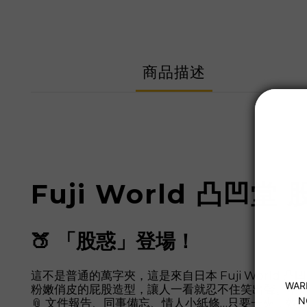
商品描述
Fuji World 凸凹堂 
🍑 「股惑」登場！
這不是普通的萬字夾，這是來自日本 Fuji World 凸凹堂的
粉嫩俏皮的屁股造型，讓人一看就忍不住笑出聲。不
📎 文件報告、同事備忘、情人小紙條…只要一夾，效