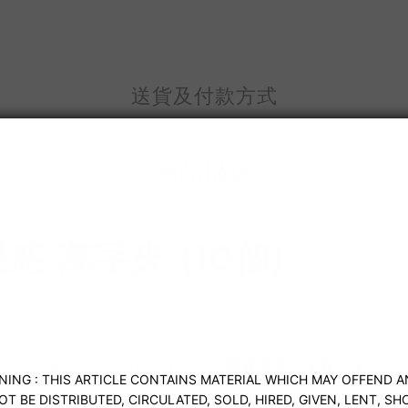
送貨及付款方式
商品描述
股惑 萬字夾 (10個)
《股惑 Choi Ero Clip》——
屁屁造型小文具
，讓你的
只是搞笑，更是實用！夾紙不掉、造型吸睛，是你辦公桌上最
果加倍！