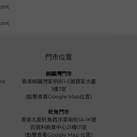
門市位置
銅鑼灣門市
re
香港銅鑼灣富明街1-5號寶富大廈
1樓J室
(
點擊查看Google Map位置
)
旺角門市
香港九龍旺角西洋菜南街1A-1K號
百寶利商業中心21樓01室
(
點擊查看Google Map 位置
)