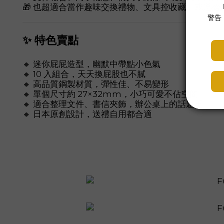
🎁 也超適合當作趣味交換禮物、文具控收藏、或送
✨ 特色賣點
🔸 迷你屁屁造型，幽默中帶點小色氣
🔸 10 入組合，天天換屁股也不膩
🔸 高品質鋼製材質，彈性佳、不易變形
🔸 單個尺寸約 27×32mm，小巧可愛不佔空間
🔸 適合整理文件、書信夾飾，辦公桌上的話題王
🔸 日本原創設計，送禮自用都合適