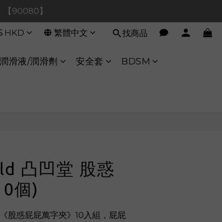
0！【90080】
0！【90080】
$
HKD
繁體中文
找商品
【40020】
:00 至 11:00 暫停交易 
潤滑液/潤滑劑
安全套
BDSM
0！【90080】
立即購買
orld 凸凹堂 股惑
10個)
 凸凹堂《股惑屁屁萬字夾》10入組，屁屁