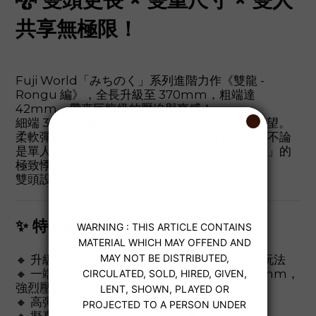
共享無極限！
Fuji World「みちのく」系列進階力作《雙龍 -
Rongu 編》，全長升級至 370mm，粗端達
42mm，帶來巨龍級的壓迫與爽感！
細端 30mm 適合循序漸進，粗端則滿足深層渴望。
柔軟彈性設計可自由彎曲，輕鬆配合身體曲線，不論
是單人探索還是雙人共玩，都能享受「雙龍交會」的
極致悸動。
雙頭設計、雙重快感，一次滿足！
✨ 特色賣點
🔸 升級版雙頭陽具，長達 370mm，滿足多種玩法
🔸 一端直徑 30mm，適合入門；另一端達 42mm，
強烈壓迫感超爽快
🔸 高彈性柔軟材質，可隨意彎曲配合姿勢