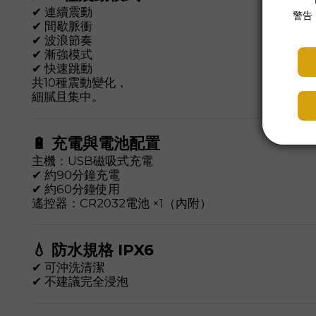
✔ 連續震動
✔ 間歇脈衝
✔ 波浪節奏
✔ 漸強模式
✔ 快速跳動
共10種震動變化，
細膩且集中。
🔋 充電與電池配置
主機：USB磁吸式充電
✔ 約90分鐘充電
✔ 約60分鐘使用
遙控器：CR2032電池 ×1（內附）
💧 防水規格 IPX6
✔ 可沖洗清潔
✔ 不建議完全浸泡