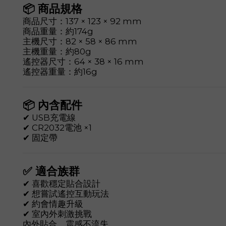
📦 商品規格
商品尺寸：137 × 123 × 92 mm
商品重量：約174g
主機尺寸：82 × 58 × 86 mm
主機重量：約80g
遙控器尺寸：64 × 38 × 16 mm
遙控器重量：約16g
📦 內含配件
✔ USB充電線
✔ CR2032電池 ×1
✔ 固定帶
✅ 適合族群
✔ 喜歡穩定貼合設計
✔ 想嘗試遙控互動玩法
✔ 約會情趣升級
✔ 室內外刺激挑戰
內外貼合，震感不流失。