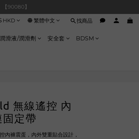
0！【90080】
0！【90080】
$
HKD
繁體中文
找商品
【40020】
:00 至 11:00 暫停交易 
潤滑液/潤滑劑
安全套
BDSM
0！【90080】
立即購買
orld 無線遙控 內
連固定帶
 無線遙控內褲震蛋，內外雙重貼合設計，