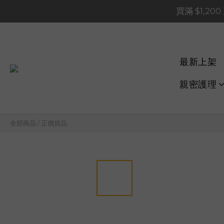
買滿 $1,20
買滿 $1,20
買滿 $60
📢 系統維護通知 – SHOP
最新上架
買滿 $1,20
親密護理
全部商品
/
正價貨品