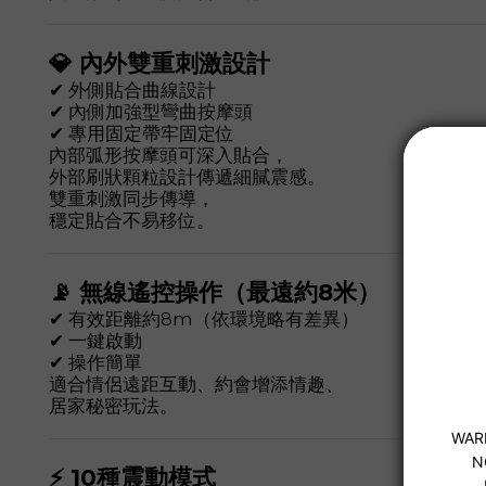
💎 內外雙重刺激設計
✔ 外側貼合曲線設計
✔ 內側加強型彎曲按摩頭
✔ 專用固定帶牢固定位
內部弧形按摩頭可深入貼合，
外部刷狀顆粒設計傳遞細膩震感。
雙重刺激同步傳導，
穩定貼合不易移位。
📡 無線遙控操作（最遠約8米）
✔ 有效距離約8m（依環境略有差異）
✔ 一鍵啟動
✔ 操作簡單
適合情侶遠距互動、約會增添情趣、
居家秘密玩法。
⚡ 10種震動模式