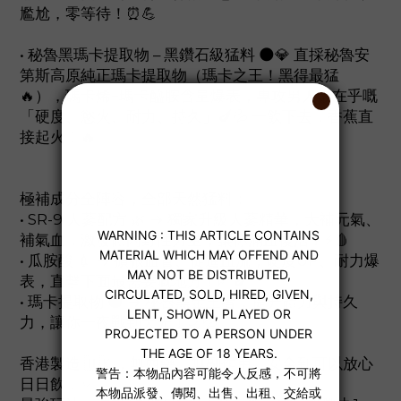
尷尬，零等待！⏰💪
• 秘魯黑瑪卡提取物 – 黑鑽石級猛料 🌑💎 直採秘魯安
第斯高原純正瑪卡提取物（瑪卡之王！黑得最猛
🔥），瑪卡烯+瑪卡醯胺含量爆表，專攻男人最在乎嘅
「硬度、慾火、耐力、持久」🍆💦 一飲下去，香蕉直
接起火！🔥
極補成分全陣容，全部天然猛料：
• SR-9 人蔘配方 🌿 → 獨家升級人蔘精華，大補元氣、
補氣血，激發體內野性力量，讓你滿血復活！⚡🩸
• 瓜胺酸 💉 → 擴張血管、促進血流，硬度UP、耐力爆
表，直擊下面最需要嘅地方！📈🍆
• 瑪卡提取物 🌑 → 秘魯黑金王者，提升體力與持久
力，讓你一夜戰到天光！🌙💦
香港製造 🇭🇰，無西藥、無副作用，安全到可以放心
日日飲！✅