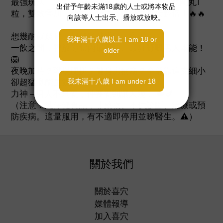
最強玩法：運動/高能量前2小時，飲一支 + 勁剛丸1
粒，雙效疊加，硬度、持久、爆發力直接翻倍！🔥🔥
想幾耐就幾耐，想幾猛就幾猛！💦
一飲之間，釋放你體內最原始、最狂野嘅男人本能！
🦁
夜晚加時？職場硬拼？健身房稱霸？全部靠這支細小
卻超猛嘅能量飲！🚀
力神 – 男人不只硬，仲要硬到讓人跪！ 👑🍆
（注意：純保健食品，非藥物。不供診斷、治療或預
防疾病。適量服用，有不適即停用並睇醫生。⚠️）
關於我們
關於喜穴
媒體報導
加入喜穴