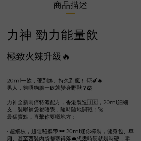
商品描述
力神 勁力能量飲
極致火辣升級
🔥
20ml一飲，硬到爆、持久到瘋！ 💥🍆🔥
男人，夠唔夠膽一飲就變身野獸？🦁
力神全新兩倍特濃配方，香港製造🇭🇰，20ml細細
支，裝喺褲袋都唔覺，隨時隨地開戰！🚀
最猛賣點，直擊你要嘅地方：
• 超細枝，超隱秘攜帶 🕶️ 20ml迷你棒裝，健身包、車
廂、甚至西裝內袋都塞得落💼想幾時硬就幾時硬，零