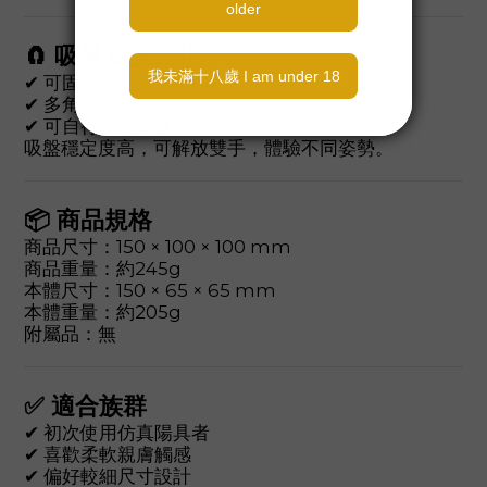
🧲 吸盤底座設計
✔ 可固定於地面或牆面
✔ 多角度變化
✔ 可自行控制節奏
吸盤穩定度高，可解放雙手，體驗不同姿勢。
📦 商品規格
商品尺寸：150 × 100 × 100 mm
商品重量：約245g
本體尺寸：150 × 65 × 65 mm
本體重量：約205g
附屬品：無
✅ 適合族群
✔ 初次使用仿真陽具者
✔ 喜歡柔軟親膚觸感
✔ 偏好較細尺寸設計