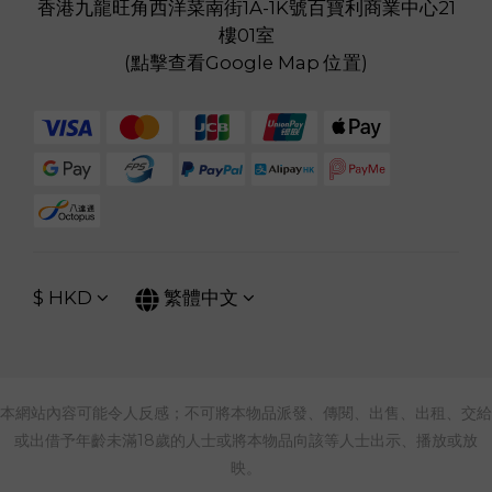
香港九龍旺角西洋菜南街1A-1K號百寶利商業中心21
樓01室
(
點擊查看Google Map 位置
)
$
HKD
繁體中文
本網站內容可能令人反感；不可將本物品派發、傳閱、出售、出租、交給
或出借予年齡未滿18歲的人士或將本物品向該等人士出示、播放或放
映。