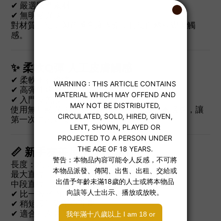
✔ 嚴選國產素材
✔ 無明顯異味
對材質、造型與色澤高度講究，打造自然視覺與觸
感。
✨ 柔軟Q彈 人工皮膚觸感
✔ 柔軟不易疼痛
✔ 高彈性親膚材質
✔ 入門友善設計
使用無明顯異味、較不刺激的材質，減少不適感，讓
第一次使用更安心。
📏 新手友善尺寸（12cm）
長度：約120mm
最大直徑：約38mm
中段直徑：約35mm
✔ 比一般平均尺寸略細
✔ 稍短設計降低心理壓力
✔ 適合初次嘗試者