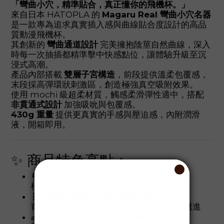
「彎曲小穴，精準貼合，真正懂你的飛機杯。」
來自日本 HATOPLA 的
Magaru Real 彎曲小穴名器
是一款專為追求真實插入感與曲線貼合度設計的高品
質動漫飛機杯。
其創新的
彎曲通道設計
完美擁抱陰莖自然曲線，深入
時每一次抽插都精準擊中快感點位，讓體驗升級至沉
浸式高潮。
產品內部搭載
雙層子宮構造
，前段提供溫柔包覆感，
末段採高彈環狀刺激區，創造極強真空吸附效果。
使用 mochi 級超柔材質，觸感柔滑彈性適中，搭配
非貫通式設計
加強吸吮與包覆感。
430g 重量
提供更真實的手感與壓迫感，內附潤滑
液，開箱即用。
✨ 商品特色亮點：
🔄
彎曲通道設計 × 精準貼合陰莖曲線
模擬真實姿勢角度，抽插更貼合、更深入
🧬
雙層子宮構造 × 層次刺激升級
前段溫柔、末段緊實環狀壓迫，高潮分段遞進
🧱
430g 肉厚手感 × 沉浸式體驗