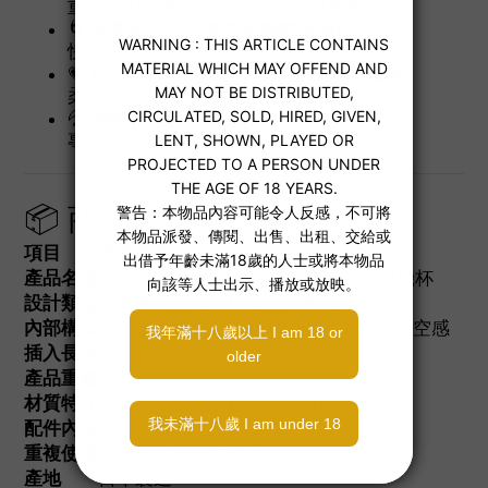
重量適中，帶來真實插入壓力與包覆感
🌀
非貫通設計 × 真空吸啜效果極佳
快感集中，吸吮效果持續強化
💗
mochi 級柔軟材質 × 肌膚般彈性觸感
柔軟不黏手，插入更順滑自然
💦
附贈潤滑液 × 即開即用不等待
專用潤滑液搭配使用，快感立刻升級
📦 商品資訊：
項目
詳細資料
產品名稱
Hatopla Magaru Real 彎曲小穴 飛機杯
設計類型
非貫通式／陰道構造／彎曲通道設計
內部構造
雙層子宮構造／環狀刺激區／高密封真空感
插入長度
約 15cm
產品重量
約 430g
材質特性
mochi 級柔軟材質／彈性佳／不黏手
配件內容
水性潤滑液 1 包
重複使用
可清洗／可重複使用
產地
日本製造