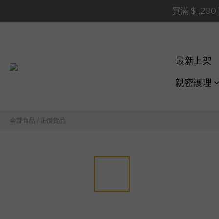
買滿 $1,20
買滿 $1,20
買滿 $60
📢 系統維護通知 – SHOP
最新上架
買滿 $1,20
親密護理
全部商品
/
正價貨品