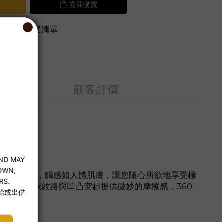
立即購買
加入追蹤清單
顧客評價
質柔軟且富有彈性，觸感如人體肌膚，讓您隨心所欲地享受極
緻的蜂窩狀紋路與凹凸突起提供微妙的摩擦感，360