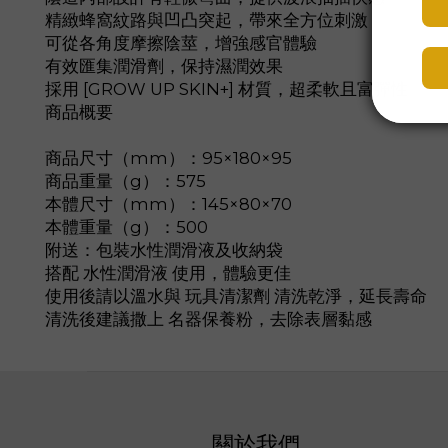
精緻蜂窩紋路與凹凸突起，帶來全方位刺激
可從各角度摩擦陰莖，增強感官體驗
有效匯集潤滑劑，保持濕潤效果
採用 [GROW UP SKIN+] 材質，超柔軟且富彈性
商品概要
商品尺寸（mm）：95×180×95
商品重量（g）：575
本體尺寸（mm）：145×80×70
本體重量（g）：500
附送：包裝水性潤滑液及收納袋
搭配 水性潤滑液 使用，體驗更佳
使用後請以溫水與 玩具清潔劑 清洗乾淨，延長壽命
清洗後建議撒上 名器保養粉，去除表層黏感
關於我們