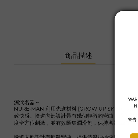
商品描述
濕潤名器～
NURE-MAN 利用先進材料 [GROW UP SK
致快感。陰道內部設計帶有幾個輕微的彎曲，滑入與滑
度全方位刺激，並有效匯集潤滑劑，保持名器濕潤，
陰道內部設計有輕微彎曲，提供波浪抽插快感