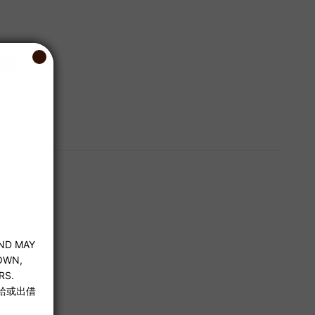
場！
法自拔！