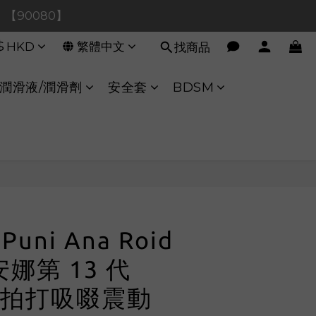
0！【90080】
0！【90080】
$
HKD
繁體中文
找商品
【40020】
:00 至 11:00 暫停交易 
潤滑液/潤滑劑
安全套
BDSM
0！【90080】
立即購買
 Puni Ana Roid
安娜第 13 代
拍打吸啜震動