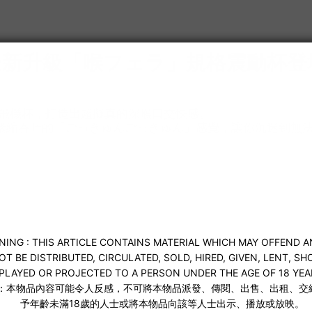
全新升級「喉フェラ」規格震動杯登
代進化的電動飛機杯，打造出超擬真的深喉口交快感。
緊縮吞吐的「ごっきゅんごっきゅん」感覺，讓你沉迷到無
處夾吸感