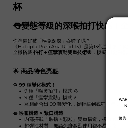
杯
👅變態等級的深喉拍打快感！
你準備好被「喉嚨深處」吞噬了嗎？
《Hatopla Puni Ana Roid 13》是第13
全機搭載
拍打＋痙攣震動雙重技術🎯
，模擬喉嚨深處
🌟 商品特色亮點
🔁
99 種變化模式！
9 種「喉奧拍打」模式 💢
9 種「痙攣震動」模式 ⚡
互相組合出 99 種變化，從輕舔到瘋狂榨精！
👄
喉嚨構造 × 緊口構造
內部搭載「皺摺 + 顆粒」雙重構造，模擬喉嚨深
超彈性材質，無論怎麼激烈使用都不易損壞