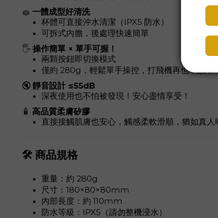
🧽
一體成型好清洗
杯體可直接沖水清潔（IPX5 防水）
可拆式內膽，後處理快速簡單
🖐️
操作簡單 × 單手可握！
兩顆按鈕即切換模式
僅約 280g，輕鬆單手操控，打飛機再也不累！
🔇
靜音設計 ≤55dB
深夜使用也不怕被發現！安心盡情享受！
🧴
高品質柔膚矽膠
直接接觸肌膚也安心，觸感柔軟滑順，猶如真人喉
🛠️ 商品規格
重量：約 280g
尺寸：180×80×80mm
內部長度：約 110mm
防水等級：IPX5（請勿整機浸水）