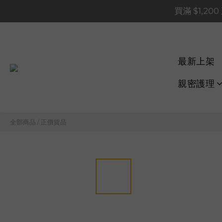
買滿 $1,20
買滿 $1,20
買滿 $60
📢 系統維護通知 – SHOP
最新上架
買滿 $1,20
親密護理
全部商品
/
正價貨品