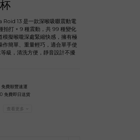
杯
Ana Roid 13 是一款深喉吸啜震動電
拍打 × 9 種震動，共 99 種變化
道模擬喉嚨深處緊縮快感，擁有極
操作簡單、重量輕巧，適合單手使
 防水等級，清洗方便，靜音設計不擾
0 免費順豐速運
00 免費即日送貨
查看更多