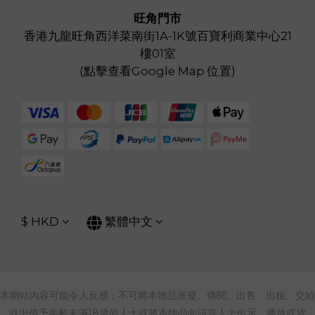
旺角門市
香港九龍旺角西洋菜南街1A-1K號百寶利商業中心21
樓01室
(
點擊查看Google Map 位置
)
$
HKD
繁體中文
本網站內容可能令人反感；不可將本物品派發、傳閱、出售、出租、交給
或出借予年齡未滿18歲的人士或將本物品向該等人士出示、播放或放