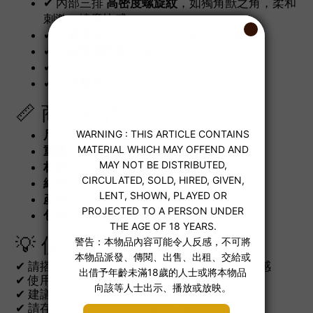
✔ 內部三排
高密度螺旋紋
，如獨角獸之角，柔和
刺激、撓癢快感
✔
非貫通設計
，壓力集中、吸啜感明顯
✔
包裝附潤滑液 1 包
，開箱即用
✔ 適合喜愛慢玩、長時間享受的你
✔
日本製造
，品質安心
📏 商品規格
尺寸：
全長約 160mm
重量：
約 610g
材質：
超軟 TPE
結構：
非貫通式
產地：
日本製
包裝：
紙盒包裝 + 潤滑液一包
💡 使用建議
✔ 請搭配
水性潤滑液
使用，保護材質與提升體感
✔ 使用後請以溫水與
玩具清潔劑
清潔並風乾
✔ 建議使用
名器保養粉
去除黏感、延長壽命
✔ 請存放於陰涼乾燥處，避免日曬