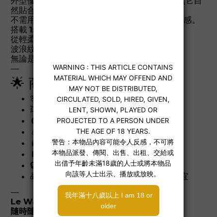
外型優雅，符合女性身體曲線，
加重機身設計
讓它自
然貼合私處，
不需用手固定，也能輕鬆享受「無手高潮」的快感。
搭載
15 種震動模式 × 6 段強度
，
從輕柔挑逗到深層震撼，皆能一鍵掌控。
波浪紋路矽膠頭可放平使用或微按按摩，
無論是獨享還是與伴侶共玩，皆能恰到好處。
—
🌟 商品特色：
🌸 人體工學設計，完美貼合外陰
💥 15 種模式 × 6 段震力，90 組震感
🧲 加重機身，實現無手高潮
💧 IPX7 防水設計，浴室也能盡情享受
🧴 矽膠震頭帶有波浪紋路，刺激升級
🔋 USB 充電，續航約 1 小時
🔒 旅行鎖功能 + LED 充電顯示
🎁 附絨布收納袋，優雅包裝，送禮自用皆宜
—
Le Wand Point，把高潮握在掌心，
隨時隨地，貼身相伴 🌷💫