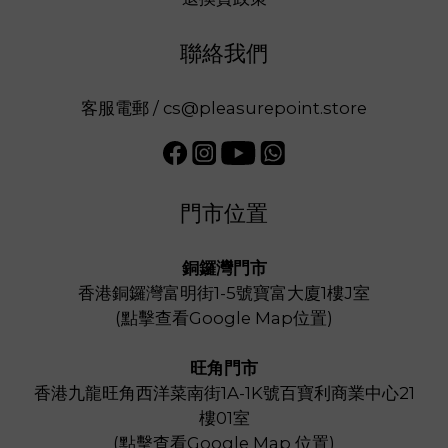
聯絡我們
客服電郵 / cs@pleasurepoint.store
門市位置
銅鑼灣門市
香港銅鑼灣富明街1-5號寶富大廈1樓J室
(
點擊查看Google Map位置
)
旺角門市
香港九龍旺角西洋菜南街1A-1K號百寶利商業中心21
樓01室
(
點擊查看Google Map 位置
)