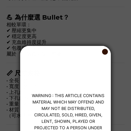
💪 為什麼選 Bullet？
相較單環：
✔ 壓縮更集中
✔ 穩定度更高
✔ 充血維持度提升
✔ 包覆感更完整
屬於「一階進化版」體驗。
📏 尺寸規格
• 全長：約 68 mm
• 寬度：約 50 mm
• 上孔內徑：約 20 mm
• 下孔內徑：約 28 mm
• 重量：約 28 g
• 材質：100% Silicone
（可水洗清潔，重複使用）