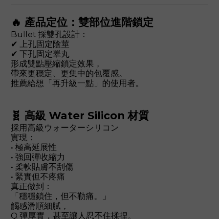
🔥 產品定位：雙部位進階鎖定
Bullet 採雙孔設計：
✔ 上孔固定陰莖
✔ 下孔固定睪丸
形成雙點壓縮鎖定效果，
帶來更穩定、更集中的包覆感。
推薦給想「再升級一點」的使用者。
🧬 高級 Water Silicon 材質
採用高級ウォーターシリコン
實現：
• 極高延展性
• 強回彈收縮力
• 柔軟貼膚不刮傷
• 緊實但不疼痛
真正做到：
「穩穩鎖住，但不勒痛。」
觸感滑順細膩，
Q 彈厚實，甚至讓人忍不住揉捏。