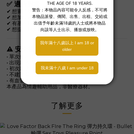
✅ 適合對象
✔ 想嘗試雙環設計
✔ 想加強鎖定穩定度
✔ 有基本持久環經驗者
✔ 想提升包覆與集中感
⚠ 安全提醒
• 單次使用建議 20–30 分鐘內
• 出現麻木或刺痛請立即取下
• 初次建議搭配水性潤滑液
• 不建議與口服壯陽藥同時使用
• 有血管疾病者請先諮詢醫師
本產品為情趣輔助用品，非醫療器材。
了解更多