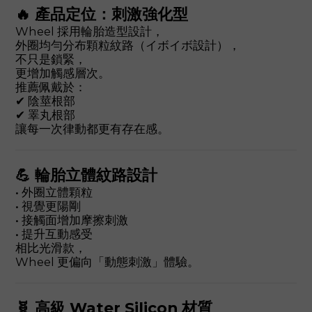
🔥 產品定位：刺激強化型
Wheel 採用輪胎造型設計，
外圈均勻分布顆粒紋路（イボイボ設計），
不只是鎖緊，
更增加觸感層次。
推薦佩戴於：
✔ 陰莖根部
✔ 睪丸根部
讓每一次律動都更有存在感。
💪 輪胎立體紋路設計
• 外圈立體顆粒
• 視覺更陽剛
• 接觸面增加摩擦刺激
• 提升互動感受
相比光滑款，
Wheel 更偏向「動態刺激」體驗。
🧬 高級 Water Silicon 材質