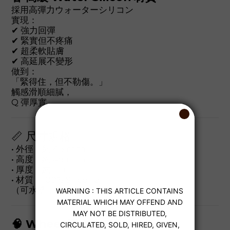
採用高彈力ウォーターシリコン
實現：
✔ 強力回彈
✔ 緊實但不疼痛
✔ 超柔軟貼膚
✔ 高延展不變形
做到：
「緊得住，但不勒傷。」
觸感滑順細膩，
Q 彈厚實。
📏 尺寸規格
• 外徑：約 48 mm
• 高度：約 48 mm
• 厚度：約 15 mm
• 材質：100% Silicone
（可水洗，清潔方便）
🧠 Wheel 適合誰？