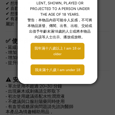
✔ 想增加互動刺激感
✔ 喜歡顆粒觸感
✔ 想要更陽剛視覺造型
✔ 有基本持久環使用經驗
屬於「刺激升級版」。
✅ 使用優勢
• 延緩血液回流
• 增加充血飽滿感
• 增加根部穩定度
• 提升律動時的接觸刺激
⚠ 安全提醒
• 單次使用不超過 20–30 分鐘
• 出現麻木或刺痛請立即取下
• 初次使用建議搭配水性潤滑液
• 不建議與口服壯陽藥同時使用
• 有血管或糖尿病問題請先諮詢醫師
本產品為情趣輔助用品，