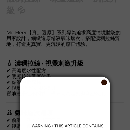
級 💦
Mr. Heer【真。還原】系列專為追求高度情境體驗的
用家設計，細緻還原精液氣味層次，搭配濃稠拉絲質
地，打造更真實、更沉浸的感官體驗。
💧 濃稠拉絲 · 視覺刺激升級
✔ 高濃度水性配方
✔ 明顯拉絲延展效果
✔ 黏潤包覆感強
✔ 視覺與觸感同步提升
質地濃滑但不悶黏，帶來真實流動與牽絲效果。
👃 氣味層次還原
✔ 前調：淡雅石榴花氣息
✔ 後調：運動感麝香調性