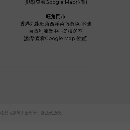
(
點擊查看Google Map位置
)
旺角門市
香港九龍旺角西洋菜南街1A-1K號
百寶利商業中心21樓01室
(
點擊查看Google Map 位置
)
本物品向該等人士出示、播放或放映。