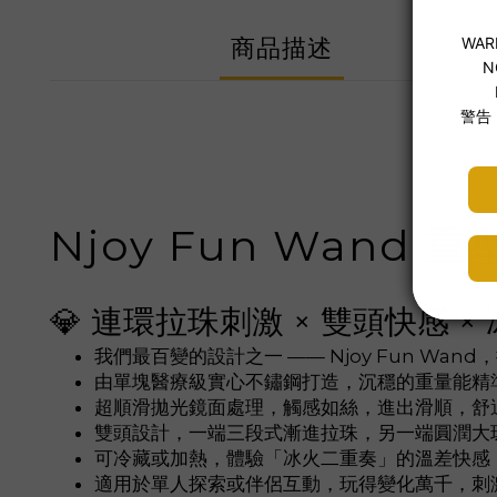
商品描述
Njoy Fun Wan
💎 連環拉珠刺激 × 雙頭快感 ×
我們最百變的設計之一 —— Njoy Fun Wa
由單塊醫療級實心不鏽鋼打造，沉穩的重量能精準
超順滑拋光鏡面處理，觸感如絲，進出滑順，舒
雙頭設計，一端三段式漸進拉珠，另一端圓潤大
可冷藏或加熱，體驗「冰火二重奏」的溫差快感
適用於單人探索或伴侶互動，玩得變化萬千，刺