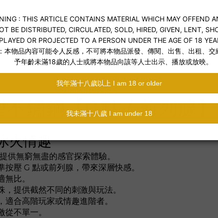
送貨及付款方式
商品描述
d 重型不鏽鋼【G點 / 前列
 冰火情趣
nd，提供無窮無盡的感官探索體驗。
按壓 G 點或前列腺，帶來深層快感。
適無比。
珠，提供截然不同的刺激與玩法。
，適合高階玩家或情趣進階者。
激從不單一。