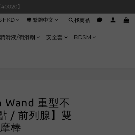
0！【90080】
【40020】
$
HKD
繁體中文
找商品
:00 至 11:00 暫停交易 
0！【90080】
潤滑液/潤滑劑
安全套
BDSM
立即購買
un Wand 重型不
點 / 前列腺】雙
摩棒