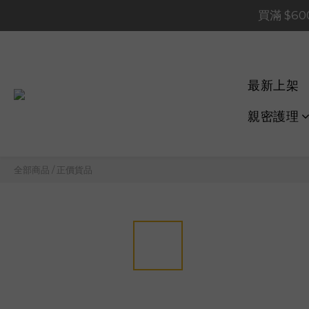
買滿 $1,20
買滿 $60
📢 系統維護通知 – SHOP
買滿 $1,20
最新上架
親密護理
全部商品
/
正價貨品