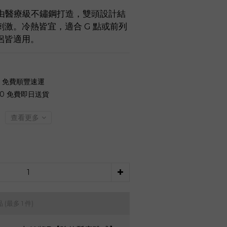
and 由醫療級不鏽鋼打造，雙頭設計結
激。冷熱皆宜，適合 G 點或前列
侶皆適用。
0 免費順豐速運
00 免費即日送貨
查看更多
品
(最多 1 件)