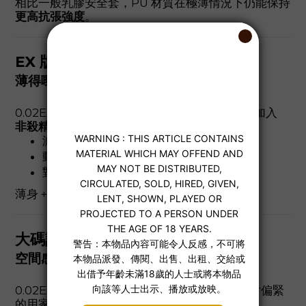
相比一般乳膠安全套，PU 材質在極薄情況下仍能保持
更高抗張強度
。
EX 版 200% 潤滑加量
薄得嚟，一樣夠滑
0.02EX 特別針對「超薄但易乾」的常見問題，加入
非殺精型潤滑劑 200% 加量設計
：
減少摩擦與卡頓感
動作更順，舒適度更高
對敏感或偏乾體質更友善
薄身 + 加潤，真正做到
貼而不乾、薄而安心
。
大碼設計（Large Size）
空間感更好，壓迫感更低
0.02EX 為
L Size 大碼設計
，適合覺得標準尺寸偏緊
的用家：