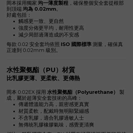
岡本採用獨家
均一薄度製程
，確保整個安全套從根部
到頂端
均為 0.02mm
。
好處包括：
觸感更一致、更自然
強度分佈更平均，耐用性更高
減少局部過薄造成的不安感
每款 0.02 安全套均依照
ISO 國際標準
測量，確保真
正達到 0.02mm 級別。
水性聚氨酯（PU）材質
比乳膠更薄、更柔軟、更傳熱
岡本 0.02EX 採用
水性聚氨酯（Polyurethane）
製
成，屬於超薄安全套技術的高峰：
傳遞體溫能力高，親密感更真實
材質柔軟，配戴時無明顯緊繃感
不含乳膠，適合乳膠過敏人士
無傳統乳膠橡膠氣味，感覺更清爽