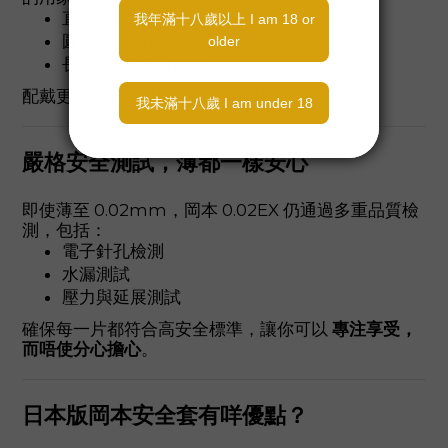
直徑：36mm
圓周：112mm
長度：175 ± 7mm
配戴更輕鬆，長時間使用亦不易感到束縛。
嚴格安全測試，薄都一樣安心
即使薄至 0.02mm，岡本 0.02EX 仍通過多重品質檢
測，包括：
電子針孔檢測
水漏測試
壓力與延展測試
確保每一片都符合高安全標準，讓你可以
專注享受，
而唔使分心擔心
。
日本版岡本安全套有咩優點？