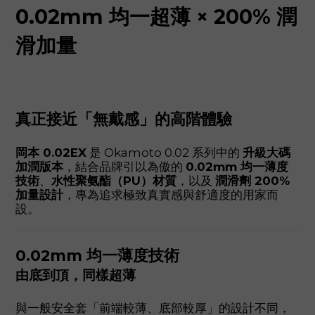
0.02mm 均一超薄 × 200% 潤
滑加量
真正接近「無戴感」的高階體驗
岡本 0.02EX
是 Okamoto 0.02 系列中的
升級大碼
加潤版本
，結合品牌引以為傲的
0.02mm 均一薄度
技術
、
水性聚氨酯（PU）材質
，以及
潤滑劑 200%
加量設計
，專為追求極致真實感與舒適度的用家而
設。
0.02mm 均一薄度技術
由底到頂，同樣超薄
與一般安全套「前端較薄、底部較厚」的設計不同，