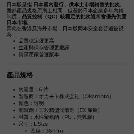
日本版是指
日本國內發行、供本土市場銷售的批次
。
雖然產品規格原則上相同，但基於日本企業多年內銷
制度，
品質控制（QC）較穩定的批次通常會優先供應
日本市場
。
因此在香港及海外市場，日本版岡本安全套普遍被視
為：
品質穩定度更高
生產與保存管理更嚴謹
資深用家首選版本
產品規格
內容量：6 片
製造商：オカモト株式会社（Okamoto）
顏色：透明
潤滑劑：非殺精型潤滑劑（EX 加量）
材質：水性聚氨酯（PU，無乳膠）
尺寸：L Size
直徑：36mm