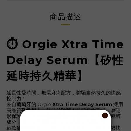
商品描述
⏱️ Orgie Xtra Time
Delay Serum【矽性
延時持久精華】
延長性愛時間，無需麻痺配方，體驗自然持久的快感
控制力！
來自葡萄牙的 Orgie
Xtra Time Delay Serum
採用
高品質
矽性配方
，塗抹於陰莖與龜頭後會形成一層隱
形保護膜，有效
降低敏感度與摩擦力
，不含任何麻醉
成分，讓你保持清晰感官的同時延長性愛時間。
這款延時精華如同一層「隱形安全膜」，在不影響快