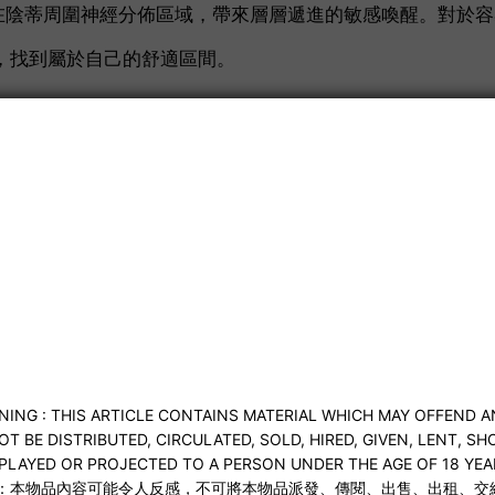
在陰蒂周圍神經分佈區域，帶來層層遞進的敏感喚醒。對於容
奏，找到屬於自己的舒適區間。
觸。