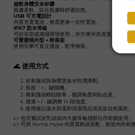
超軟身體安全矽膠
親膚柔軟，貼合肌膚時舒適自然。
USB 可充電設計
內置充電電池，無需更換一次性電池。
IPX7 防水等級
可於浴室或潮濕環境使用，亦方便沖洗清潔。
可愛蜜桃外型＋附座架
使用完畢可直立擺放，乾淨俐落。
🌊 使用方式
於刺激頭與身體塗抹水性潤滑劑。
長按「+」鍵開機。
將刺激頭輕貼陰蒂，微調角度與貼合度。
透過 + / - 鍵調整 14 段強度。
使用後以溫水與溫和清潔用品清洗並自然風乾。
👉 也可嘗試於乳頭或內大腿等敏感部位作前戲使用。
👉 可與 Romp Hype 內置震動器搭配，創造內外刺