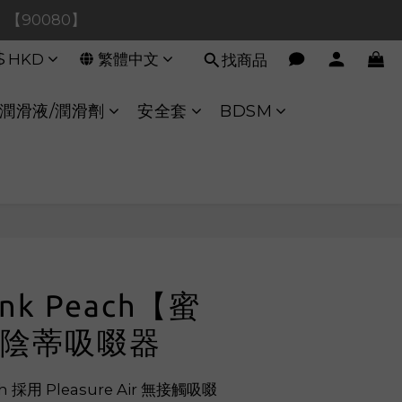
0！【90080】
0！【90080】
$
HKD
繁體中文
找商品
【40020】
0！【90080】
潤滑液/潤滑劑
安全套
BDSM
立即購買
ink Peach【蜜
陰蒂吸啜器
ch 採用 Pleasure Air 無接觸吸啜