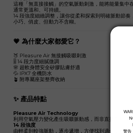
這種「無直接接觸」的空氣脈動刺激，能將能量集中
通常更溫和、可持續。
14 段強度細緻調整，讓你從柔和探索到明確脈動節
小巧、俏皮、但動力不含糊。
💗 為什麼大家都愛它？
🍑 Pleasure Air 無接觸吸啜刺激
🎚 14 段力度細膩微調
🌸 超軟身體安全矽膠貼膚舒適
💦 IPX7 全機防水
🪴 附專屬座架整齊收納
✨ 產品特點
Pleasure Air Technology
利用空氣壓力變化產生吸啜脈動感，而非直接震動接
14 段強度
由輕柔到較強脈動，逐步遞增，方便找到適合節奏。