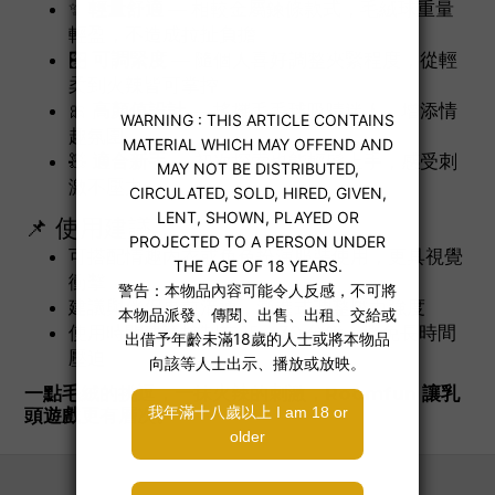
✨
輕量舒適
— 相較金屬鍊條款式，毛絨球重量
輕盈，不造成拉扯負擔
🎛️
可調緊度
— 隨個人喜好調整夾緊程度，從輕
柔到火辣皆可掌控
🎀
高顏值設計
— 搖擺毛毛球吸睛迷人，增添情
趣氛圍
🧸
適合新手
— 初次探索也能輕鬆上手，感受刺
激不壓力
📌 使用建議：
可搭配情趣內衣或角色扮演服裝使用，更具視覺
衝擊
建議與伴侶事前溝通，漸進式調整壓力強度
使用時間建議控制在 15～30 分鐘，避免長時間
壓迫
一點毛絨的挑逗，一抹火辣的刺激，Roomfun 讓乳
頭遊戲更有層次。