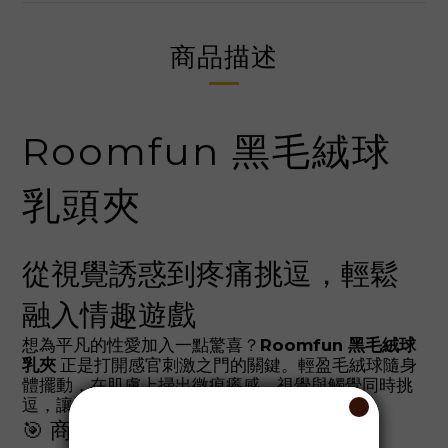
商品描述
Roomfun 黑毛絨球
乳頭夾
從視覺誘惑到疼痛挑逗，輕鬆
融入情趣遊戲
想為平凡的性愛加入一點驚喜？
Roomfun 黑毛絨球
乳夾
正是打開感官刺激之門的關鍵。輕盈毛絨球隨身
體擺動，在肌膚上掃出微痕癢感，視覺與觸覺同時挑
逗，讓情慾悄悄升溫。
🎯 商品特色：