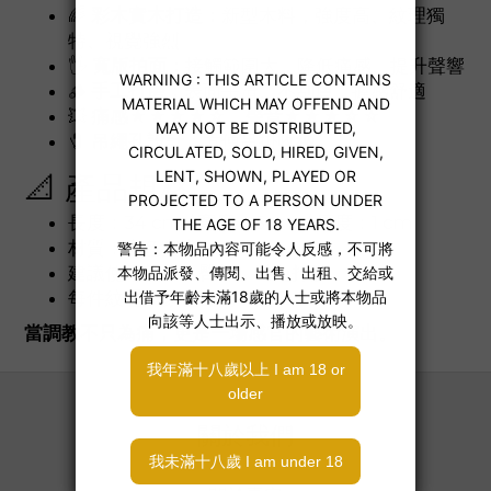
🌈
彩木實木打造：
新型木料，強度高、紋理獨
特、視覺強烈
🖐️
寬版拍面：
接觸範圍大，降低痛感、提升聲響
🪵
手工打磨：
表面平滑、不刮膚，握感舒適
💥
痛感★★★★☆、聲音★★★☆☆
🧷
吊繩孔設計：
方便吊掛收納
📐 產品規格
長度：34 cm / 寬度：6 cm / 厚度：1 cm
材質：彩色實木
建議使用部位：臀部，避免打臉
每件紋理與顏色皆獨一無二
當調教不只為痛，更是一場感官的藝術演出。
關於我們