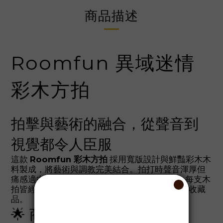
商品描述
Roomfun 異域迷情
彩木方拍
拍擊與藝術的融合，從聲音到
視覺都令人臣服
這款
Roomfun 彩木方拍
採用寬版設計與鮮豔彩木木
料製成，將藝術與調教完美結合。拍打時聲音渾厚但
痛感適中，非常適合初嘗木拍的 BDSM 玩家。每支木
拍皆經手工打磨，紋理獨一無二，既是道具也是收藏
品。
🌟 商品特色