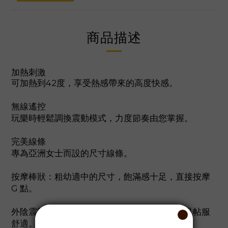
商品描述
加熱刺激
可加熱到42度，享受熱感帶來的高度快感。
無線遙控
玩樂時輕鬆調換震動模式，力度節奏由您掌握。
完美線條
專為亞洲女士而設的尺寸線條。
按摩棒狀：粗幼適中的尺寸，飽滿感十足，直接按摩
G 點。
外陰震墊：流線包覆式設計，柔軟有彈性，而且帖服
舒適。