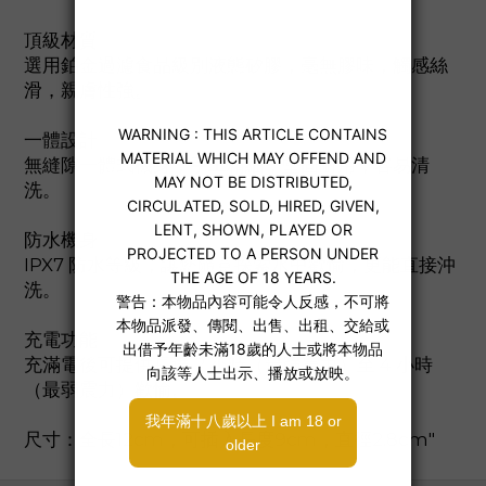
頂級材質
選用鉑金過濾食品級別液態矽膠，毫無膠味，觸感絲
滑，親膚性強。
一體設計
無縫隙一體式機身，手工精細，堅固耐用，容易清
洗。
防水機身
IPX7 防水等級，讓您隨意探索水中歡愉，更能直接沖
洗。
充電功能
充滿電後可提供長達 2 小時（最強震力）至 4 小時
（最弱震力）歡愉。
尺寸：全長12cm，可插入長度9cm，直徑2.8cm"